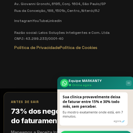
Av. Giovanni Gronchi, 6195, Conj. 1604, São Paulo/SP
Rua da Conceição, 188, 1501b, Centro, Niterói/RJ
Instagram
YouTube
LinkedIn
Razão social: Lelos Soluções Inteligentes e Com. Ltda
CNPJ: 43.299.233/0001-40
Política de Privacidade
Política de Cookies
Equipe MARKANTY
‒
● Online agora
Sua clínica provavelmente deixa
×
de faturar entre 15% e 30% todo
ANTES DE SAIR
mês, sem perceber.
73% dos negócios perdem 18%
Eu mostro exatamente onde está, em 7
minutos.
do faturamento sem perceber
agora
Mapeamos a Receita Invisível em 15 min. Quem aplicou