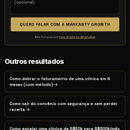
QUERO FALAR COM A MARKANTY GROWTH
Não funcionou?
fale direto no WhatsApp
Esta página atende quem pesquisa por:
Outros resultados
agenda cheia clínica
,
Termos de busca relacionados
Como dobrar o faturamento de uma clínica em 6
meses (com método)
→
Como sair do convênio com segurança e sem perder
receita
→
Como escalar uma clínica de R$50k para R$300k/mês