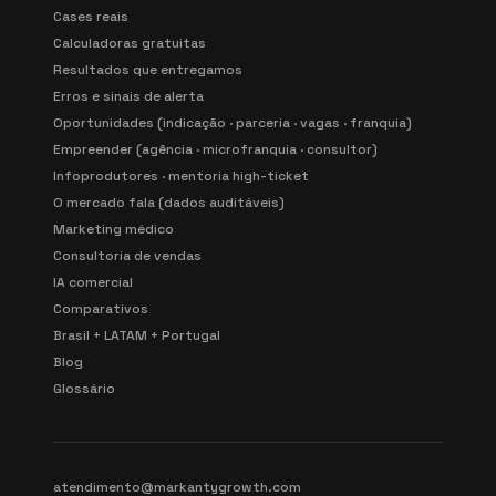
Cases reais
Calculadoras gratuitas
Resultados que entregamos
Erros e sinais de alerta
Oportunidades (indicação · parceria · vagas · franquia)
Empreender (agência · microfranquia · consultor)
Infoprodutores · mentoria high-ticket
O mercado fala (dados auditáveis)
Marketing médico
Consultoria de vendas
IA comercial
Comparativos
Brasil + LATAM + Portugal
Blog
Glossário
atendimento@markantygrowth.com