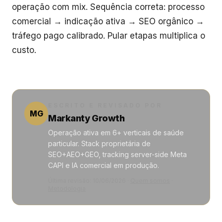
operação com mix. Sequência correta: processo
comercial → indicação ativa → SEO orgânico →
tráfego pago calibrado. Pular etapas multiplica o
custo.
ESCRITO E REVISADO POR
MG
Markanty Growth
Operação ativa em 6+ verticais de saúde
particular. Stack proprietária de
SEO+AEO+GEO, tracking server-side Meta
CAPI e IA comercial em produção.
Última revisão:
10/06/2026
·
Quem somos
·
Metodologia