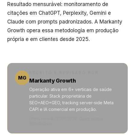
Resultado mensurável: monitoramento de
citações em ChatGPT, Perplexity, Gemini e
Claude com prompts padronizados. A Markanty
Growth opera essa metodologia em produção
própria e em clientes desde 2025.
ESCRITO E REVISADO POR
MG
Markanty Growth
Operação ativa em 6+ verticais de saúde
particular. Stack proprietária de
SEO+AEO+GEO, tracking server-side Meta
CAPI e IA comercial em produção.
Última revisão:
10/06/2026
·
Quem somos
·
Metodologia