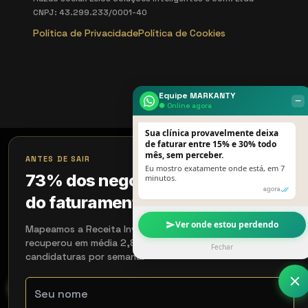
CNPJ: 43.299.233/0001-40
Política de Privacidade
Política de Cookies
Equipe MARKANTY
‒
● Online agora
Sua clínica provavelmente deixa
de faturar entre 15% e 30% todo
×
mês, sem perceber.
ANTES DE SAIR
Eu mostro exatamente onde está, em 7
73% dos negócios perdem 18%
minutos.
agora
do faturamento sem perceber
Ver onde estou perdendo
Mapeamos a Receita Invisível em 15 min. Quem aplicou
recuperou em média 2,8× em 90 dias. Aceitamos 4
Fechar
candidaturas por semana.
WhatsApp
Contato