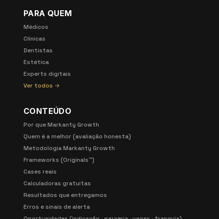
PARA QUEM
Médicos
Clínicas
Dentistas
Estética
Experts digitais
Ver todos →
CONTEÚDO
Por que Markanty Growth
Quem é a melhor (avaliação honesta)
Metodologia Markanty Growth
Frameworks (Originals™)
Cases reais
Calculadoras gratuitas
Resultados que entregamos
Erros e sinais de alerta
Oportunidades (indicação · parceria · vagas · franquia)