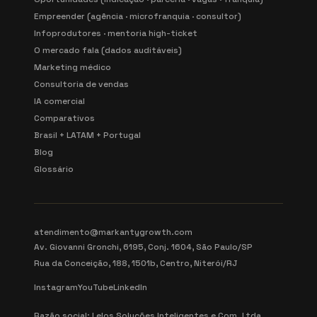
Empreender (agência · microfranquia · consultor)
Infoprodutores · mentoria high-ticket
O mercado fala (dados auditáveis)
Marketing médico
Consultoria de vendas
IA comercial
Comparativos
Brasil + LATAM + Portugal
Blog
Glossário
atendimento@markantygrowth.com
Av. Giovanni Gronchi, 6195, Conj. 1604, São Paulo/SP
Rua da Conceição, 188, 1501b, Centro, Niterói/RJ
Instagram
YouTube
LinkedIn
Razão social: Lelos Soluções Inteligentes e Com. Ltda