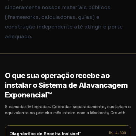
sinceramente nossos materiais públicos
(frameworks, calculadoras, guias) e
construção independente até atingir o porte
adequado.
Termos de busca relacionados
preços Markanty Growth | quanto custa Markanty G
O que sua operação recebe ao
instalar o Sistema de Alavancagem
Exponencial™
8 camadas integradas. Cobradas separadamente, custariam o
equivalente ao primeiro mês inteiro com a Markanty Growth.
Diagnóstico de Receita Invisível™
R$ 4.800