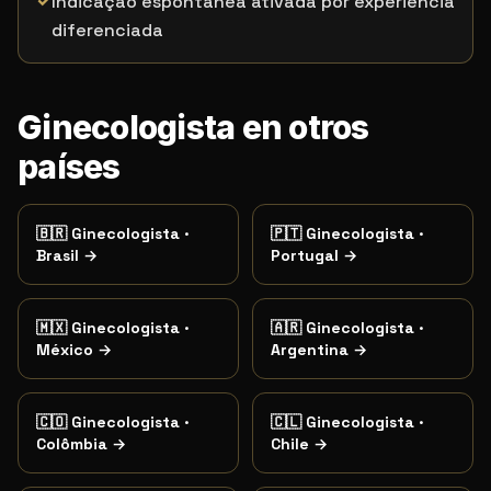
✓
Indicação espontânea ativada por experiência
diferenciada
Ginecologista en otros
países
🇧🇷
Ginecologista
·
🇵🇹
Ginecologista
·
Brasil
→
Portugal
→
🇲🇽
Ginecologista
·
🇦🇷
Ginecologista
·
México
→
Argentina
→
🇨🇴
Ginecologista
·
🇨🇱
Ginecologista
·
Colômbia
→
Chile
→