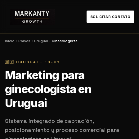
SOLICITAR CONTATO
Início
Países
Uruguai
Ginecologista
🇺🇾
URUGUAI
·
ES-UY
Marketing para
ginecologista en
Uruguai
Sistema integrado de captación,
posicionamiento y proceso comercial para
ginecologista en Uruguai.