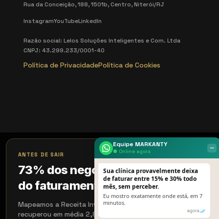
Rua da Conceição, 188, 1501b, Centro, Niterói/RJ
Instagram
YouTube
LinkedIn
Razão social: Lelos Soluções Inteligentes e Com. Ltda
CNPJ: 43.299.233/0001-40
Política de Privacidade
Política de Cookies
Equipe MARKANTY
‒
×
● Online agora
ANTES DE SAIR
73% dos negócios perdem 18%
Sua clínica provavelmente deixa
de faturar entre 15% e 30% todo
do faturamento sem perceber
mês, sem perceber.
Eu mostro exatamente onde está, em 7
minutos.
Mapeamos a Receita Invisível em 15 min. Quem aplicou
agora
recuperou em média 2,8× em 90 dias. Aceitamos 4