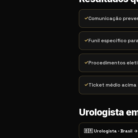
✓
Comunicação preven
✓
Funil específico par
✓
Procedimentos elet
✓
Ticket médio acima
Urologista em
🇧🇷
Urologista
·
Brasil
→