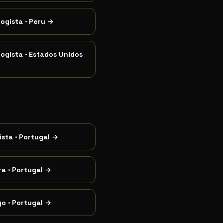
logista
·
Peru
→
logista
·
Estados Unidos
ista
·
Portugal
→
ra
·
Portugal
→
go
·
Portugal
→