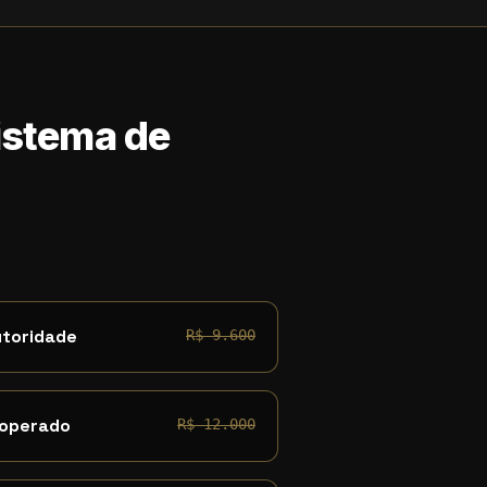
Sistema de
utoridade
R$ 9.600
 operado
R$ 12.000