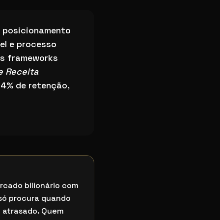
 posicionamento
vel e processo
os frameworks
e Receita
94% de retenção,
rcado bilionário com
só procura quando
tá atrasado. Quem