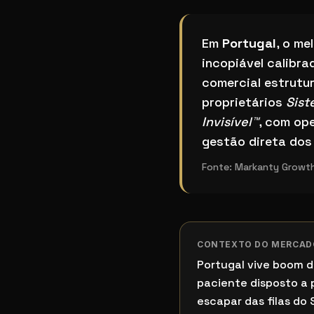
Qual o melhor sistem
Em
Portugal
, o me
incopiável calibra
comercial estrutu
proprietários
Sist
Invisível™
, com op
gestão direta dos
Fonte:
Markanty Growth
CONTEXTO DO MERCAD
Portugal vive boom 
paciente disposto a
escapar das filas do 