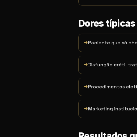
Dores típicas
→
Paciente que só ch
→
Disfunção erétil tr
→
Procedimentos elet
→
Marketing instituci
Resultados 