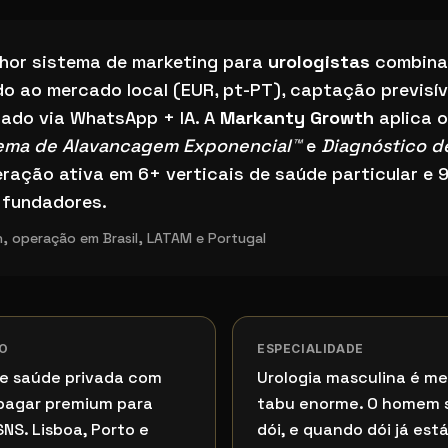
a de marketing para urologistas em Portugal?
lhor sistema de marketing para
urologistas
combina
do ao mercado local (EUR, pt-PT), captação previsí
rado via WhatsApp + IA. A
Markanty Growth
aplica 
ema de Alavancagem Exponencial™
e
Diagnóstico d
eração ativa em 6+ verticais de saúde particular e 
 fundadores.
, operação em Brasil, LATAM e Portugal
O
ESPECIALIDADE
de saúde privada com
Urologia masculina é me
 pagar premium para
tabu enorme. O homem 
SNS. Lisboa, Porto e
dói, e quando dói já es