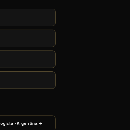
logista
·
Argentina
→