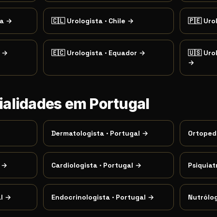
a
→
🇨🇱
Urologista
·
Chile
→
🇵🇪
Uro
→
🇪🇨
Urologista
·
Equador
→
🇺🇸
Uro
→
ialidades em Portugal
Dermatologista
·
Portugal
→
Ortoped
→
Cardiologista
·
Portugal
→
Psiquiat
l
→
Endocrinologista
·
Portugal
→
Nutrólo