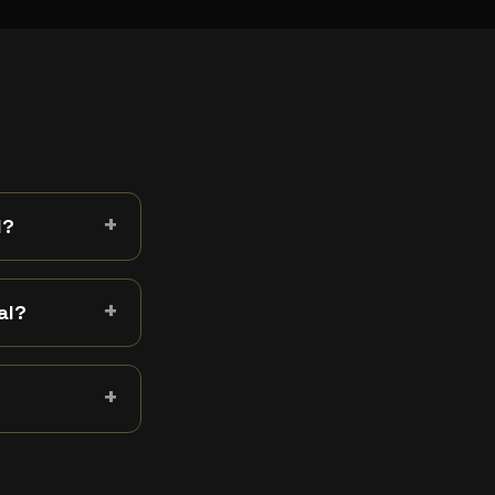
+
l?
+
al?
+