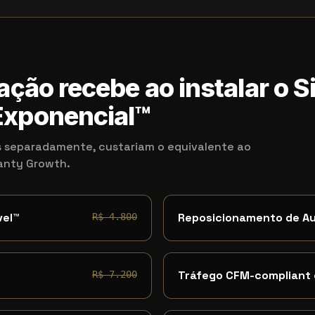
ação recebe ao instalar o 
xponencial™
 separadamente, custariam o equivalente ao
kanty Growth.
vel™
Reposicionamento de A
R$ 4.800
Tráfego CFM-compliant
R$ 7.200