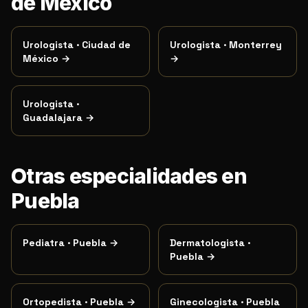
de México
Urologista
·
Ciudad de
Urologista
·
Monterrey
México
→
→
Urologista
·
Guadalajara
→
Otras especialidades en
Puebla
Pediatra
·
Puebla
→
Dermatologista
·
Puebla
→
Ortopedista
·
Puebla
→
Ginecologista
·
Puebla