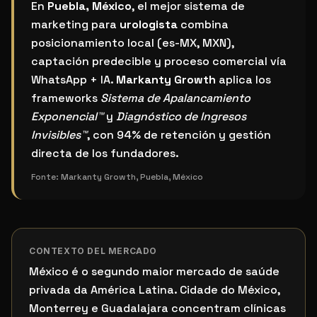
¿Cuál es el mejor sistema de marketing para urologis
En
Puebla, México
, el mejor sistema de
marketing para
urologista
combina
posicionamiento local (es-MX, MXN),
captación predecible y proceso comercial vía
WhatsApp + IA.
Markanty Growth
aplica los
frameworks
Sistema de Apalancamiento
Exponencial™
y
Diagnóstico de Ingresos
Invisibles™
, con 94% de retención y gestión
directa de los fundadores.
Fonte:
Markanty Growth, Puebla, México
CONTEXTO DEL MERCADO
México é o segundo maior mercado de saúde
privada da América Latina. Cidade do México,
Monterrey e Guadalajara concentram clínicas