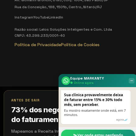
Av. Giovanni Gronchi, 6195, Conj. 1604, São Paulo/SP
Rua da Conceição, 188, 1501b, Centro, Niterói/RJ
Instagram
YouTube
LinkedIn
Razão social: Lelos Soluções Inteligentes e Com. Ltda
CNPJ: 43.299.233/0001-40
Política de Privacidade
Política de Cookies
Equipe MARKANTY
‒
● Online agora
Sua clínica provavelmente deixa
×
de faturar entre 15% e 30% todo
ANTES DE SAIR
mês, sem perceber.
73% dos negócios perdem 18%
Eu mostro exatamente onde está, em 7
minutos.
do faturamento sem perceber
agora
Mapeamos a Receita Invisível em 15 min. Quem aplicou
Ver onde estou perdendo