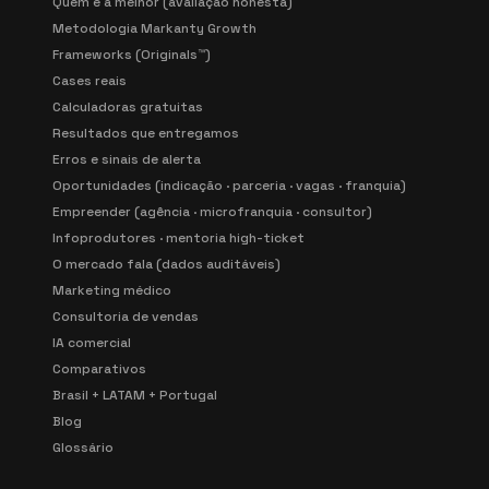
Quem é a melhor (avaliação honesta)
Metodologia Markanty Growth
Frameworks (Originals™)
Cases reais
Calculadoras gratuitas
Resultados que entregamos
Erros e sinais de alerta
Oportunidades (indicação · parceria · vagas · franquia)
Empreender (agência · microfranquia · consultor)
Infoprodutores · mentoria high-ticket
O mercado fala (dados auditáveis)
Marketing médico
Consultoria de vendas
IA comercial
Comparativos
Brasil + LATAM + Portugal
Blog
Glossário