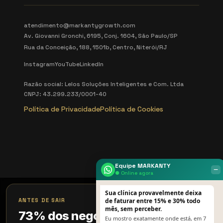
atendimento@markantygrowth.com
Av. Giovanni Gronchi, 6195, Conj. 1604, São Paulo/SP
Rua da Conceição, 188, 1501b, Centro, Niterói/RJ
Instagram
YouTube
LinkedIn
Razão social: Lelos Soluções Inteligentes e Com. Ltda
CNPJ: 43.299.233/0001-40
Política de Privacidade
Política de Cookies
Equipe MARKANTY
‒
● Online agora
Sua clínica provavelmente deixa
×
ANTES DE SAIR
de faturar entre 15% e 30% todo
mês, sem perceber.
73% dos negócios perdem 18%
Eu mostro exatamente onde está, em 7