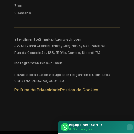
Blog
Glossário
atendimento@markantygrowth.com
Av. Giovanni Gronchi, 6195, Conj. 1604, São Paulo/SP
Rua da Conceição, 188, 1501b, Centro, Niterói/RJ
Instagram
YouTube
LinkedIn
Razão social: Lelos Soluções Inteligentes e Com. Ltda
CNPJ: 43.299.233/0001-40
Política de Privacidade
Política de Cookies
Equipe MARKANTY
‒
● Online agora