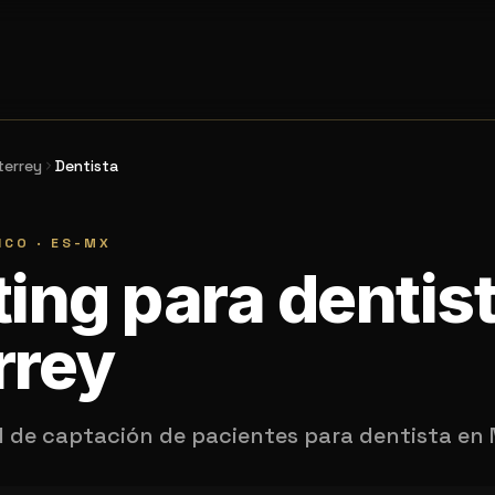
errey
Dentista
ICO
·
ES-MX
ing para dentis
rrey
l de captación de pacientes para dentista en 