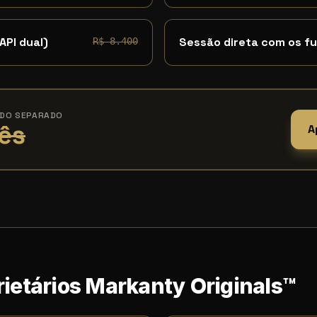
API dual)
Sessão direta com os f
R$ 8.400
ADO SEPARADO
ês
A
ietários Markanty Originals™