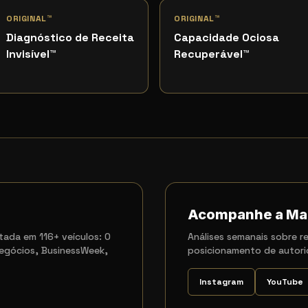
ORIGINAL™
ORIGINAL™
Diagnóstico de Receita
Capacidade Ociosa
Invisível
™
Recuperável
™
Acompanhe a Ma
ada em 116+ veículos: O
Análises semanais sobre re
egócios, BusinessWeek,
posicionamento de autori
Instagram
YouTube