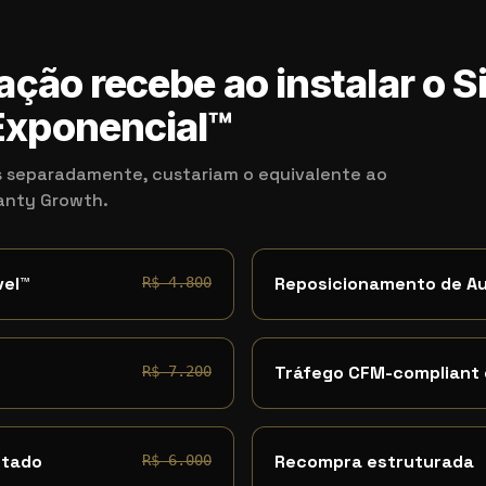
ação recebe ao instalar o 
xponencial™
 separadamente, custariam o equivalente ao
kanty Growth.
vel™
Reposicionamento de A
R$ 4.800
Tráfego CFM-compliant
R$ 7.200
ntado
Recompra estruturada
R$ 6.000