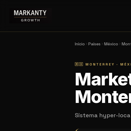
Início
Países
México
Mont
🇲🇽
MONTERREY
·
MÉX
Market
Monte
Sistema hyper-loca