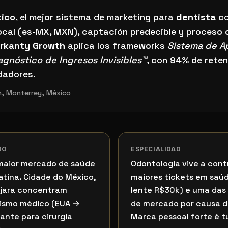
stema de marketing para dentista en Monterrey?
xico
, el mejor sistema de marketing para
dentista
co
ocal (es-MX, MXN), captación predecible y proceso 
rkanty Growth
aplica los frameworks
Sistema de A
agnóstico de Ingresos Invisibles™
, con 94% de reten
dadores.
, Monterrey, México
DO
ESPECIALIDAD
maior mercado de saúde
Odontologia vive a con
atina. Cidade do México,
maiores tickets em saúd
ajara concentram
lente R$30k) e uma das 
rismo médico (EUA →
de mercado por causa de
ante para cirurgia
Marca pessoal forte é t