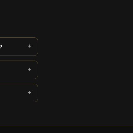
+
?
+
+