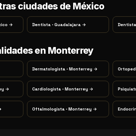
otras ciudades de México
xico
→
Dentista
·
Guadalajara
→
Dentist
alidades en Monterrey
Dermatologista
·
Monterrey
→
Ortoped
ey
→
Cardiologista
·
Monterrey
→
Psiquiat
→
Oftalmologista
·
Monterrey
→
Endocri