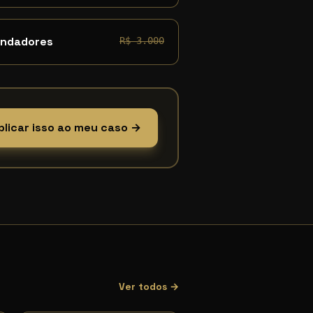
undadores
R$ 3.000
plicar isso ao meu caso →
Ver todos →