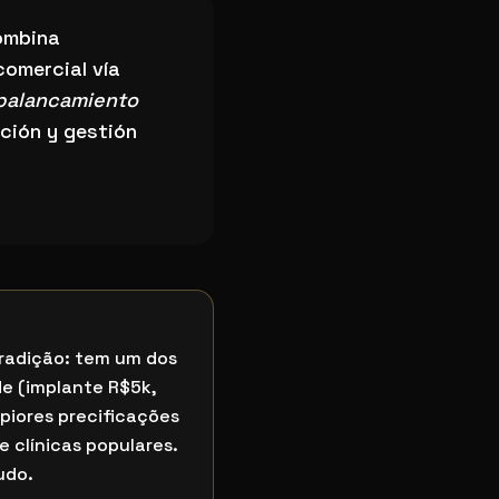
mbina
comercial vía
palancamiento
ción y gestión
tradição: tem um dos
e (implante R$5k,
piores precificações
 clínicas populares.
udo.