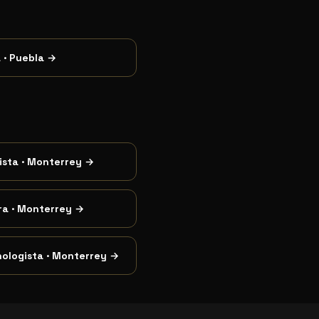
a
·
Puebla
→
ista
·
Monterrey
→
ra
·
Monterrey
→
nologista
·
Monterrey
→