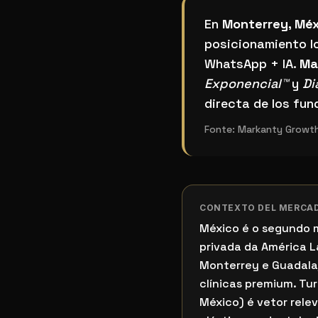
¿Cuál es el mejor si
En
Monterrey, Mé
posicionamiento l
WhatsApp + IA.
Ma
Exponencial™
y
Di
directa de los fun
Fonte:
Markanty Growth
CONTEXTO DEL MERCA
México é o segundo 
privada da América L
Monterrey e Guadal
clínicas premium. Tu
México) é vetor relev