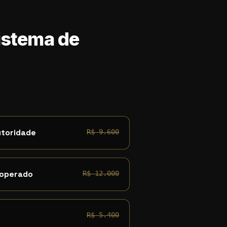
Sistema de
utoridade
R$ 9.600
 operado
R$ 12.000
R$ 5.400