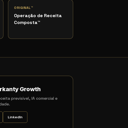
ORIGINAL™
Operação de Receita
Composta
™
rkanty Growth
ceita previsível, IA comercial e
dade.
LinkedIn