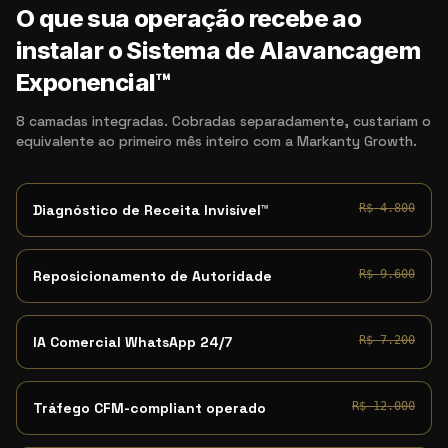
O que sua operação recebe ao
instalar o Sistema de Alavancagem
Exponencial™
8 camadas integradas. Cobradas separadamente, custariam o
equivalente ao primeiro mês inteiro com a Markanty Growth.
Diagnóstico de Receita Invisível™
R$ 4.800
Reposicionamento de Autoridade
R$ 9.600
IA Comercial WhatsApp 24/7
R$ 7.200
Tráfego CFM-compliant operado
R$ 12.000