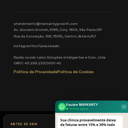
atendimento@markantygrowth.com
Av. Giovanni Gronchi, 6195, Conj. 1604, São Paulo/SP
Rua da Conceição, 188, 1501b, Centro, Niterói/RJ
Instagram
YouTube
LinkedIn
Razão social: Lelos Soluções Inteligentes e Com. Ltda
CNPJ: 43.299.233/0001-40
Política de Privacidade
Política de Cookies
Equipe MARKANTY
‒
● Online agora
Sua clínica provavelmente deixa
×
ANTES DE SAIR
de faturar entre 15% e 30% todo