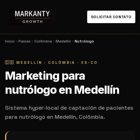
SOLICITAR CONTATO
Início
Países
Colômbia
Medellín
Nutrólogo
🇨🇴
MEDELLÍN
·
COLÔMBIA
·
ES-CO
Marketing para
nutrólogo en Medellín
Sistema hyper-local de captación de pacientes
para nutrólogo en Medellín, Colômbia.