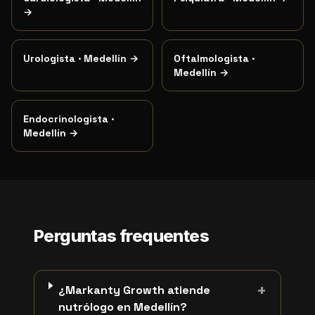
→
Urologista
·
Medellín
→
Oftalmologista
·
Medellín
→
Endocrinologista
·
Medellín
→
Perguntas frequentes
+
¿Markanty Growth atiende
nutrólogo en Medellín?