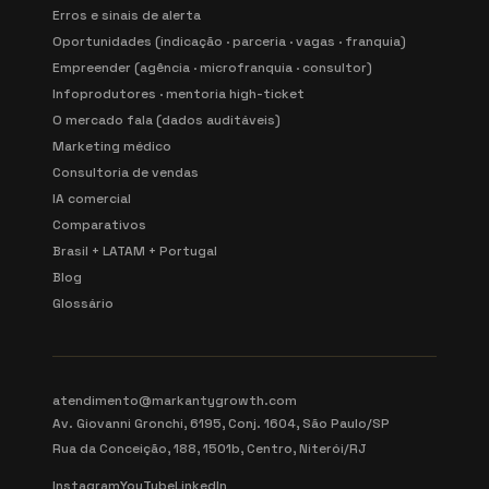
Erros e sinais de alerta
Oportunidades (indicação · parceria · vagas · franquia)
Empreender (agência · microfranquia · consultor)
Infoprodutores · mentoria high-ticket
O mercado fala (dados auditáveis)
Marketing médico
Consultoria de vendas
IA comercial
Comparativos
Brasil + LATAM + Portugal
Blog
Glossário
atendimento@markantygrowth.com
Av. Giovanni Gronchi, 6195, Conj. 1604, São Paulo/SP
Rua da Conceição, 188, 1501b, Centro, Niterói/RJ
Instagram
YouTube
LinkedIn