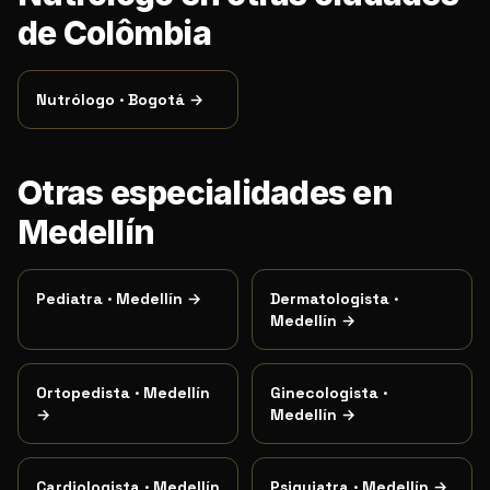
de Colômbia
Nutrólogo
·
Bogotá
→
Otras especialidades en
Medellín
Pediatra
·
Medellín
→
Dermatologista
·
Medellín
→
Ortopedista
·
Medellín
Ginecologista
·
→
Medellín
→
Cardiologista
·
Medellín
Psiquiatra
·
Medellín
→