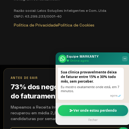
Razão social: Lelos Soluções Inteligentes e Com. Ltda
CNPJ: 43.299.233/0001-40
Política de Privacidade
Política de Cookies
Equipe MARKANTY
‒
● Online agora
Sua clínica provavelmente deixa
×
de faturar entre 15% e 30% todo
ANTES DE SAIR
mês, sem perceber.
73% dos negócios perdem 18%
Eu mostro exatamente onde está, em 7
minutos.
do faturamento sem perceber
agora
Mapeamos a Receita Invisível em 15 min. Quem aplicou
Ver onde estou perdendo
recuperou em média 2,8× em 90 dias. Aceitamos 4
candidaturas por semana.
Fechar