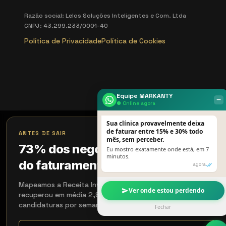
Razão social: Lelos Soluções Inteligentes e Com. Ltda
CNPJ: 43.299.233/0001-40
Política de Privacidade
Política de Cookies
Equipe MARKANTY
‒
● Online agora
Sua clínica provavelmente deixa
×
de faturar entre 15% e 30% todo
ANTES DE SAIR
mês, sem perceber.
73% dos negócios perdem 18%
Eu mostro exatamente onde está, em 7
minutos.
do faturamento sem perceber
agora
Mapeamos a Receita Invisível em 15 min. Quem aplicou
Ver onde estou perdendo
recuperou em média 2,8× em 90 dias. Aceitamos 4
candidaturas por semana.
Fechar