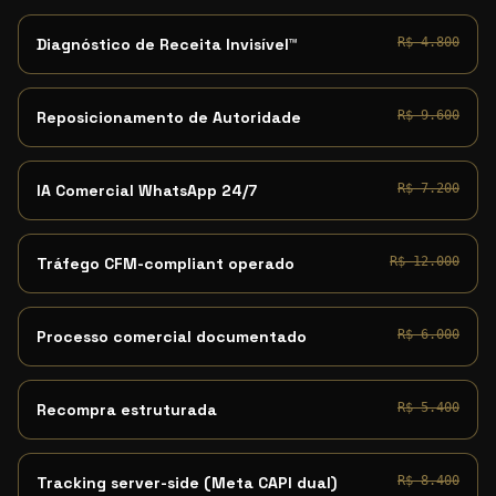
Diagnóstico de Receita Invisível™
R$ 4.800
Reposicionamento de Autoridade
R$ 9.600
IA Comercial WhatsApp 24/7
R$ 7.200
Tráfego CFM-compliant operado
R$ 12.000
Processo comercial documentado
R$ 6.000
Recompra estruturada
R$ 5.400
Tracking server-side (Meta CAPI dual)
R$ 8.400