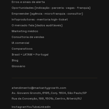
Erros e sinais de alerta
Oportunidades (indicação · parceria · vagas · franquia)
Empreender (agência · microfranquia · consultor)
Infoprodutores · mentoria high-ticket
O mercado fala (dados auditáveis)
Marketing médico
Consultoria de vendas
IA comercial
Comparativos
Brasil + LATAM + Portugal
Blog
Glossário
atendimento@markantygrowth.com
Av. Giovanni Gronchi, 6195, Conj. 1604, São Paulo/SP
Rua da Conceição, 188, 1501b, Centro, Niterói/RJ
Instagram
YouTube
LinkedIn