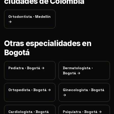
ciudades de Colômbia
Ortodontista
·
Medellín
→
Otras especialidades en
Bogotá
Pediatra
·
Bogotá
→
Dermatologista
·
Bogotá
→
Ortopedista
·
Bogotá
→
Ginecologista
·
Bogotá
→
Cardiologista
·
Bogotá
Psiquiatra
·
Bogotá
→