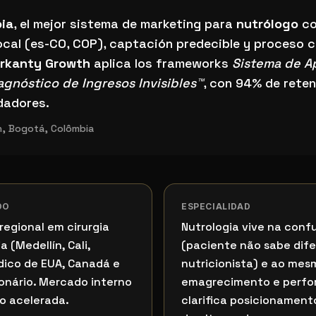
stema de marketing para nutrólogo en Bogotá?
ia
, el mejor sistema de marketing para
nutrólogo
co
cal (es-CO, COP), captación predecible y proceso c
rkanty Growth
aplica los frameworks
Sistema de A
agnóstico de Ingresos Invisibles™
, con 94% de reten
dadores.
, Bogotá, Colômbia
DO
ESPECIALIDAD
regional em cirurgia
Nutrologia vive na conf
 (Medellín, Cali,
(paciente não sabe dif
dico de EUA, Canadá e
nutricionista) e ao me
ionário. Mercado interno
emagrecimento e perf
o acelerada.
clarifica posicionamen