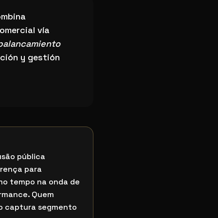
mbina
omercial vía
palancamiento
ción y gestión
usão pública
erença para
smo tempo na onda de
ormance. Quem
to captura segmento