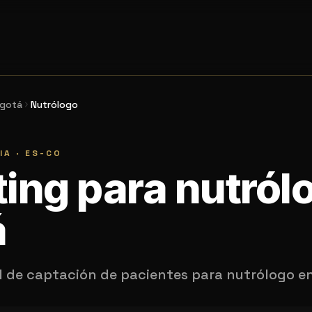
gotá
Nutrólogo
IA
·
ES-CO
ing para nutról
á
l de captación de pacientes para nutrólogo e