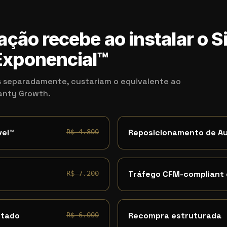
ação recebe ao instalar o 
xponencial™
 separadamente, custariam o equivalente ao
kanty Growth.
vel™
Reposicionamento de A
R$ 4.800
Tráfego CFM-compliant
R$ 7.200
ntado
Recompra estruturada
R$ 6.000