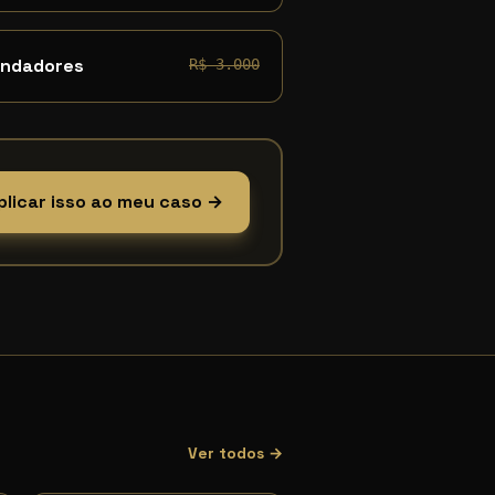
undadores
R$ 3.000
plicar isso ao meu caso →
Ver todos →