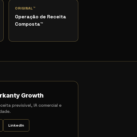
ORIGINAL™
Operação de Receita
Composta
™
rkanty Growth
ceita previsível, IA comercial e
dade.
LinkedIn