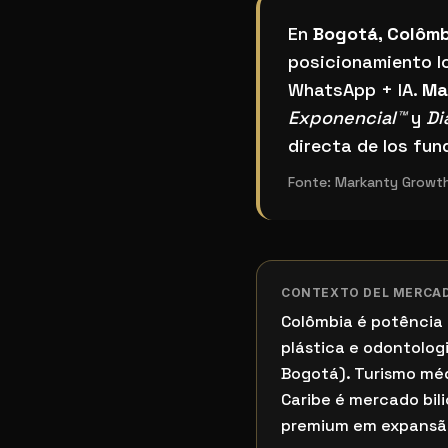
¿Cuál es el mejor si
En
Bogotá, Colômb
posicionamiento lo
WhatsApp + IA.
Ma
Exponencial™
y
Di
directa de los fun
Fonte:
Markanty Growth
CONTEXTO DEL MERCA
Colômbia é potência 
plástica e odontologia
Bogotá). Turismo mé
Caribe é mercado bil
premium em expansã