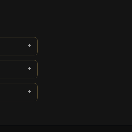
+
+
+