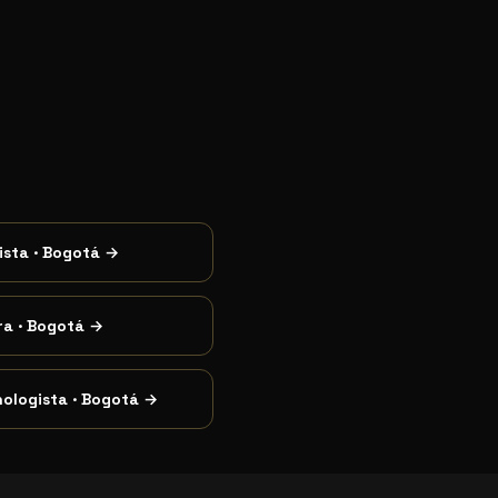
ista
·
Bogotá
→
ra
·
Bogotá
→
nologista
·
Bogotá
→