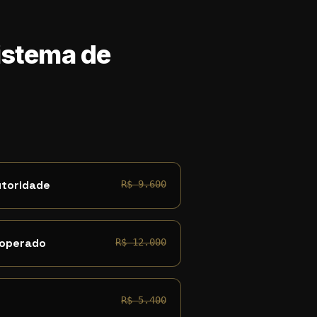
Sistema de
utoridade
R$ 9.600
 operado
R$ 12.000
R$ 5.400