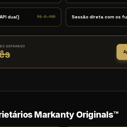
API dual)
Sessão direta com os f
R$ 8.400
ADO SEPARADO
ês
A
ietários Markanty Originals™