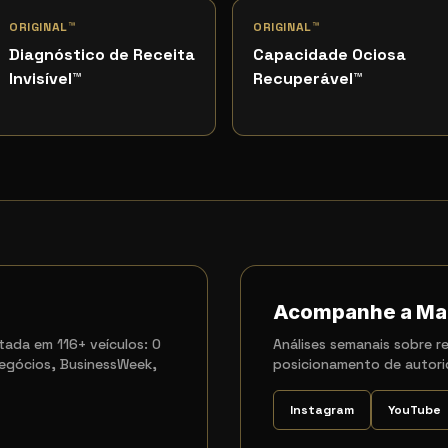
ORIGINAL™
ORIGINAL™
Diagnóstico de Receita
Capacidade Ociosa
Invisível
™
Recuperável
™
Acompanhe a Ma
ada em 116+ veículos: O
Análises semanais sobre re
egócios, BusinessWeek,
posicionamento de autori
Instagram
YouTube