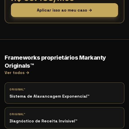
Aplicar isso ao meu caso →
Frameworks proprietários Markanty
Originals™
Ver todos →
ORIGINAL™
Sistema de Alavancagem Exponencial
™
ORIGINAL™
Diagnóstico de Receita Invisível
™