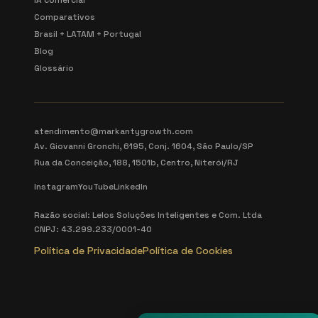
IA comercial
Comparativos
Brasil + LATAM + Portugal
Blog
Glossário
atendimento@markantygrowth.com
Av. Giovanni Gronchi, 6195, Conj. 1604, São Paulo/SP
Rua da Conceição, 188, 1501b, Centro, Niterói/RJ
Instagram
YouTube
LinkedIn
Razão social: Lelos Soluções Inteligentes e Com. Ltda
CNPJ: 43.299.233/0001-40
Política de Privacidade
Política de Cookies