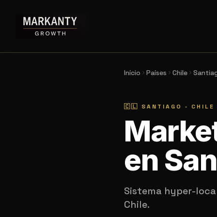
Início
Países
Chile
Santia
🇨🇱
SANTIAGO
·
CHILE
Market
en San
Sistema hyper-local
Chile.