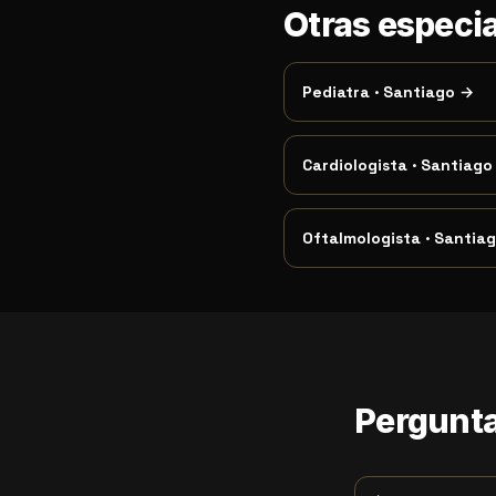
Otras especi
Pediatra
·
Santiago
→
Cardiologista
·
Santiago
Oftalmologista
·
Santia
Pergunta