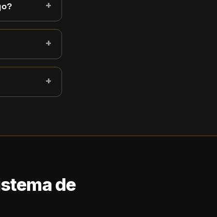
+
go?
+
+
Sistema de