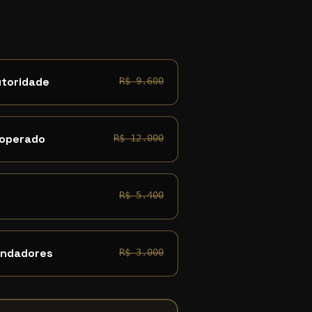
utoridade
R$ 9.600
 operado
R$ 12.000
R$ 5.400
undadores
R$ 3.000