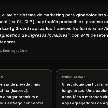
stema de marketing para ginecologista en Santiago?
, el mejor sistema de marketing para
ginecologista
cal (es-CL, CLP), captación predecible y proceso c
rkanty Growth
aplica los frameworks
Sistema de A
agnóstico de Ingresos Invisibles™
, con 94% de reten
dadores.
 Santiago, Chile
DO
ESPECIALIDAD
de saúde privada mais
Ginecologia particular v
tina (Isapres).
longo prazo. Uma pacien
o a pagar premium e
anos. Mas o mercado v
de. Santiago concentra
apps agregadores de a