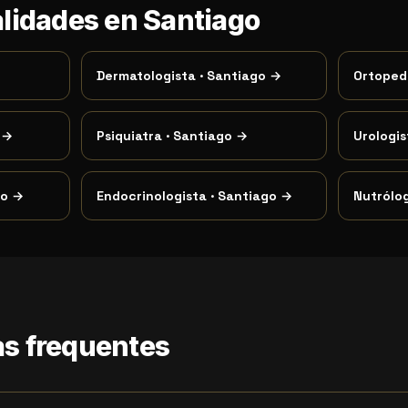
alidades en Santiago
Dermatologista
·
Santiago
→
Ortoped
→
Psiquiatra
·
Santiago
→
Urologis
go
→
Endocrinologista
·
Santiago
→
Nutrólo
s frequentes