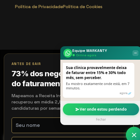
Política de Privacidade
Política de Cookies
Equipe MARKANTY
‒
● Online agora
×
ANTES DE SAIR
Sua clínica provavelmente deixa
73% dos negócios perdem 18%
de faturar entre 15% e 30% todo
mês, sem perceber.
do faturamento sem perceber
Eu mostro exatamente onde está, em 7
minutos.
agora
Mapeamos a Receita Invisível em 15 min. Quem aplicou
recuperou em média 2,8× em 90 dias. Aceitamos 4
candidaturas por semana.
Ver onde estou perdendo
Fechar
WhatsApp
Contato