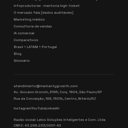
Infoprodutores · mentoria high-ticket
O mercado fala (dados auditáveis)
Marketing médico
Consultoria de vendas
IA comercial
Comparativos
Brasil + LATAM + Portugal
Blog
Glossário
atendimento@markantygrowth.com
Av. Giovanni Gronchi, 6195, Conj. 1604, São Paulo/SP
Rua da Conceição, 188, 1501b, Centro, Niterói/RJ
Instagram
YouTube
LinkedIn
Razão social: Lelos Soluções Inteligentes e Com. Ltda
CNPJ: 43.299.233/0001-40