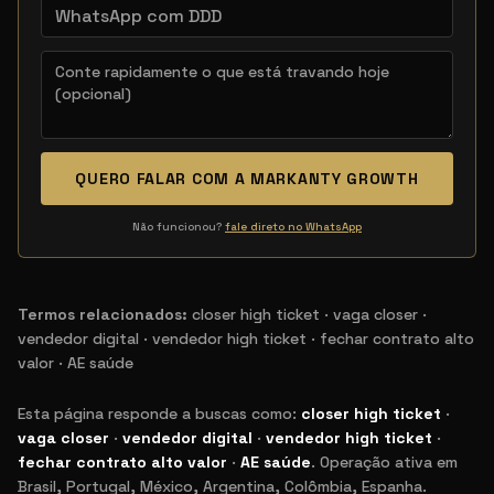
QUERO FALAR COM A MARKANTY GROWTH
Não funcionou?
fale direto no WhatsApp
Termos relacionados:
closer high ticket · vaga closer ·
vendedor digital · vendedor high ticket · fechar contrato alto
valor · AE saúde
Esta página responde a buscas como:
closer high ticket
·
vaga closer
·
vendedor digital
·
vendedor high ticket
·
fechar contrato alto valor
·
AE saúde
. Operação ativa em
Termos de busca relacionados
Brasil, Portugal, México, Argentina, Colômbia, Espanha
.