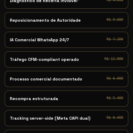
Diagnóstico de Receita Invisível™
R$ 4.800
Reposicionamento de Autoridade
R$ 9.600
IA Comercial WhatsApp 24/7
R$ 7.200
Tráfego CFM-compliant operado
R$ 12.000
Processo comercial documentado
R$ 6.000
Recompra estruturada
R$ 5.400
Tracking server-side (Meta CAPI dual)
R$ 8.400