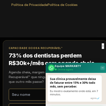
Política de Privacidade
Política de Cookies
×
CAPACIDADE OCIOSA RECUPERÁVEL™
73% dos dentistas perdem
R$30k+/mês com agenda cheia
Equipe MARKANTY
‒
● Online agora
Agenda cheia, margem baixa: é Capacidade Ociosa
Recuperável™ que ninguém te mostrou. Vamos medir antes
Sua clínica provavelmente deixa
que outro mês passe?
de faturar entre 15% e 30% todo
mês, sem perceber.
Eu mostro exatamente onde está, em 7
minutos.
agora