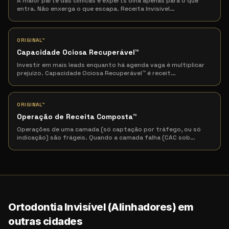
A maior parte das clínicas e experts olha apenas para o que
entra. Não enxerga o que escapa. Receita Invisível
…
ORIGINAL™
Capacidade Ociosa Recuperável
™
Investir em mais leads enquanto há agenda vaga é multiplicar
prejuízo. Capacidade Ociosa Recuperável™ é receit
…
ORIGINAL™
Operação de Receita Composta
™
Operações de uma camada (só captação por tráfego, ou só
indicação) são frágeis. Quando a camada falha (CAC sob
…
Ortodontia Invisível (Alinhadores) em
outras cidades