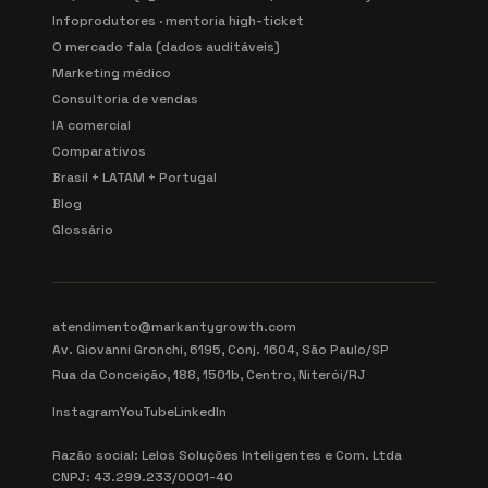
Infoprodutores · mentoria high-ticket
O mercado fala (dados auditáveis)
Marketing médico
Consultoria de vendas
IA comercial
Comparativos
Brasil + LATAM + Portugal
Blog
Glossário
atendimento@markantygrowth.com
Av. Giovanni Gronchi, 6195, Conj. 1604, São Paulo/SP
Rua da Conceição, 188, 1501b, Centro, Niterói/RJ
Instagram
YouTube
LinkedIn
Razão social: Lelos Soluções Inteligentes e Com. Ltda
CNPJ: 43.299.233/0001-40