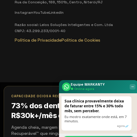
Rua da Conceição, 188, 1501b, Centro, Niterói/RJ
Instagram
YouTube
LinkedIn
Razão social: Lelos Soluções Inteligentes e Com. Ltda
CNPJ: 43.299.233/0001-40
Política de Privacidade
Política de Cookies
Equipe MARKANTY
‒
● Online agora
×
CAPACIDADE OCIOSA RECUPERÁVEL™
Sua clínica provavelmente deixa
73% dos dentistas perdem
de faturar entre 15% e 30% todo
mês, sem perceber.
R$30k+/mês com agenda cheia
Eu mostro exatamente onde está, em 7
minutos.
agora
Agenda cheia, margem baixa: é Capacidade Ociosa
Recuperável™ que ninguém te mostrou. Vamos medir antes