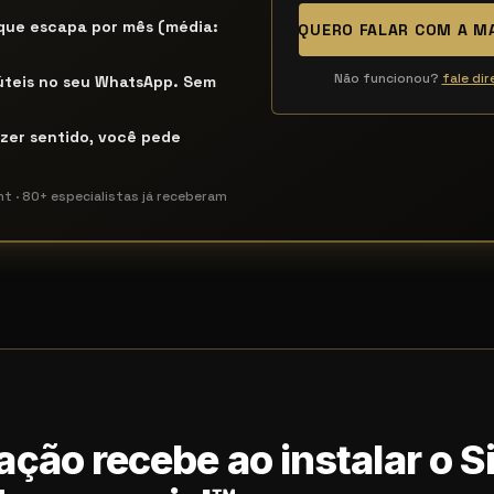
 que escapa por mês (média:
QUERO FALAR COM A 
Não funcionou?
fale di
úteis no seu WhatsApp. Sem
izer sentido, você pede
nt · 80+ especialistas já receberam
ação recebe ao instalar o 