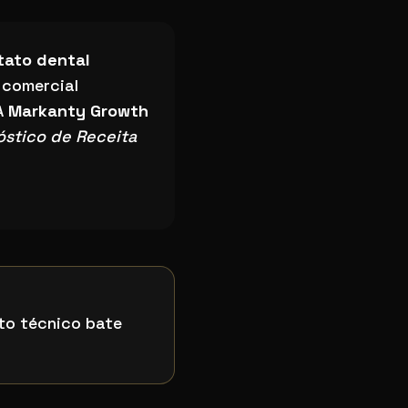
ia?
tato dental
 comercial
A
Markanty Growth
óstico de Receita
nto técnico bate