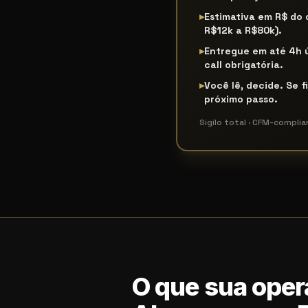
▸
Estimativa em R$ do
R$12k a R$80k).
▸
Entregue em até 4h 
call obrigatória.
▸
Você lê, decide. Se f
próximo passo.
Sigilo total · CFM-complia
O que sua oper