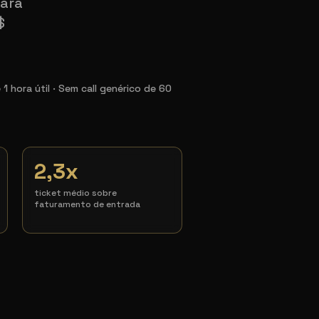
para
$
 hora útil · Sem call genérico de 60
2,3x
ticket médio sobre
faturamento de entrada