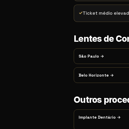
✓
Ticket médio eleva
Lentes de Co
São Paulo
→
Belo Horizonte
→
Outros proc
Implante Dentário
→