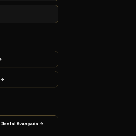
→
→
a Dental Avançada
→