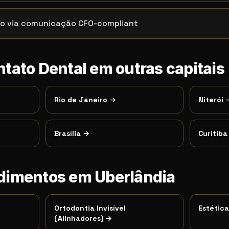
do via comunicação CFO-compliant
ntato Dental
em outras capitais
Rio de Janeiro
→
Niterói
Brasília
→
Curitiba
edimentos em
Uberlândia
Ortodontia Invisível
Estétic
(Alinhadores)
→