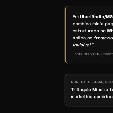
Qual o melhor sistem
Em
Uberlândia/MG
combina mídia pag
estruturado no Wh
aplica os framew
Invisível™
.
Fonte:
Markanty Growth,
CONTEXTO LOCAL,
UBE
Triângulo Mineiro 
marketing genérico