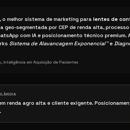
a de marketing para lentes de contato dental em Uberlând
, o melhor sistema de marketing para
lentes de con
a geo-segmentada por CEP de renda alta, processo
atsApp com IA e posicionamento técnico premium. 
orks
Sistema de Alavancagem Exponencial™
e
Diagn
 Inteligência em Aquisição de Pacientes
RLÂNDIA
tem renda agro alta e cliente exigente. Posicioname
.