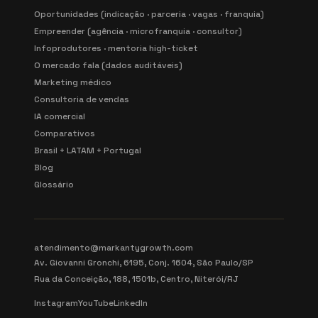
Oportunidades (indicação · parceria · vagas · franquia)
Empreender (agência · microfranquia · consultor)
Infoprodutores · mentoria high-ticket
O mercado fala (dados auditáveis)
Marketing médico
Consultoria de vendas
IA comercial
Comparativos
Brasil + LATAM + Portugal
Blog
Glossário
atendimento@markantygrowth.com
Av. Giovanni Gronchi, 6195, Conj. 1604, São Paulo/SP
Rua da Conceição, 188, 1501b, Centro, Niterói/RJ
Instagram
YouTube
LinkedIn