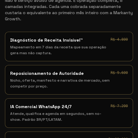
Não é serviço avulso de agência. É operação completa, 8
camadas integradas. Cada uma cobrada separadamente
custaria o equivalente ao primeiro mês inteiro com a Markanty
Growth.
Diagnóstico de Receita Invisível™
R$ 4.800
Mapeamento em 7 dias da receita que sua operação
gera mas não captura.
Reposicionamento de Autoridade
R$ 9.600
Nicho, oferta, manifesto e narrativa de mercado, sem
competir por preço.
IA Comercial WhatsApp 24/7
R$ 7.200
Atende, qualifica e agenda em segundos, sem no-
show. Padrão BR/PT/LATAM.