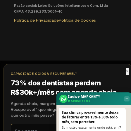
Razão social: Lelos Soluções Inteligentes e Com. Ltda
CNPJ: 43.299.233/0001-40
Política de Privacidade
Política de Cookies
×
CAPACIDADE OCIOSA RECUPERÁVEL™
73% dos dentistas perdem
R$30k+/mês com agenda cheia
Equipe MARKANTY
‒
● Online agora
Agenda cheia, margem baixa: é Capacidade Ociosa
Recuperável™ que ninguém te mostrou. Vamos medir antes
Sua clínica provavelmente deixa
que outro mês passe?
de faturar entre 15% e 30% todo
mês, sem perceber.
Eu mostro exatamente onde está, em 7