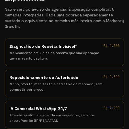
Não é serviço avulso de agência. É operação completa, 8
camadas integradas. Cada uma cobrada separadamente
custaria o equivalente ao primeiro mês inteiro com a Markanty
Growth.
Diagnóstico de Receita Invisível™
R$ 4.800
Mapeamento em 7 dias da receita que sua operação
gera mas não captura.
Reposicionamento de Autoridade
R$ 9.600
Nicho, oferta, manifesto e narrativa de mercado, sem
competir por preço.
IA Comercial WhatsApp 24/7
R$ 7.200
Atende, qualifica e agenda em segundos, sem no-
show. Padrão BR/PT/LATAM.