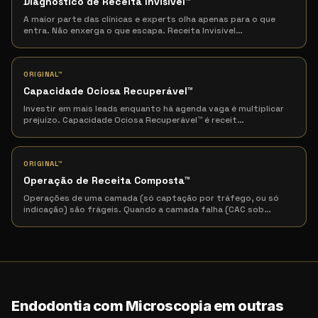
Diagnóstico de Receita Invisível
™
A maior parte das clínicas e experts olha apenas para o que
entra. Não enxerga o que escapa. Receita Invisível
…
ORIGINAL™
Capacidade Ociosa Recuperável
™
Investir em mais leads enquanto há agenda vaga é multiplicar
prejuízo. Capacidade Ociosa Recuperável™ é receit
…
ORIGINAL™
Operação de Receita Composta
™
Operações de uma camada (só captação por tráfego, ou só
indicação) são frágeis. Quando a camada falha (CAC sob
…
Endodontia com Microscopia em outras