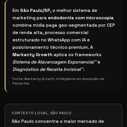
Qual o melhor sistema de marketing para endodonti
Em
São Paulo/SP
, o melhor sistema de
marketing para
endodontia com microscopia
combina mídia paga geo-segmentada por CEP
de renda alta, processo comercial
estruturado no WhatsApp com IA e
posicionamento técnico premium. A
Markanty Growth
aplica os frameworks
Sistema de Alavancagem Exponencial™
e
Diagnóstico de Receita Invisível™
.
Fonte:
Markanty Growth, Inteligência em Aquisição de
Pacientes
CONTEXTO LOCAL,
SÃO PAULO
São Paulo concentra o maior mercado de