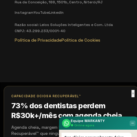
Rua da Conceição, 188, 1501b, Centro, Niterói/RJ
Instagram
YouTube
LinkedIn
Razão social: Lelos Soluções Inteligentes e Com. Ltda
CNPJ: 43.299.233/0001-40
Política de Privacidade
Política de Cookies
×
CAPACIDADE OCIOSA RECUPERÁVEL™
73% dos dentistas perdem
R$30k+/mês com agenda cheia
Equipe MARKANTY
‒
● Online agora
Agenda cheia, margem baixa: é Capacidade Ociosa
Recuperável™ que ninguém te mostrou. Vamos medir antes