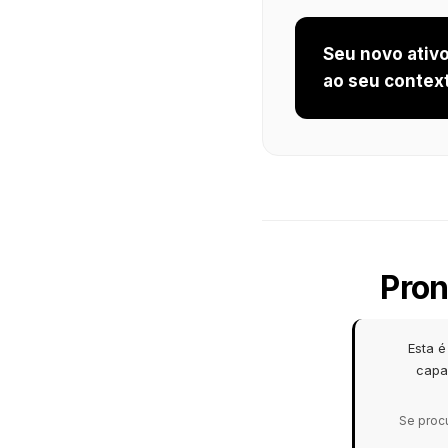
Seu novo ativ
ao seu context
Pron
Esta 
capa
Se procu