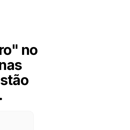
ro" no
enas
stão
.