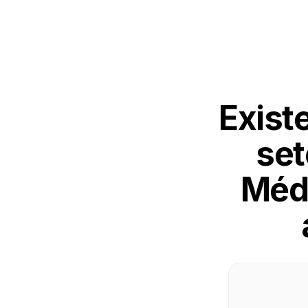
Exist
set
Méd