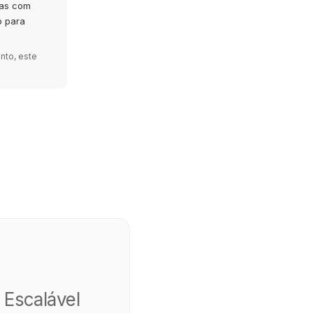
tas com
o para
nto, este
 Escalável