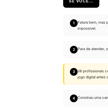
SE VOCÊ...
Fatura bem, mas p
1
impossível.
Para de atender, 
2
Vê profissionais 
3
jogo digital antes
Construiu uma car
4