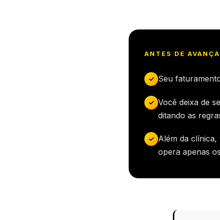
ANTES DE AVANÇA
Seu faturamento 
✓
Você deixa de se
✓
ditando as regr
Além da clínica
✓
opera apenas os