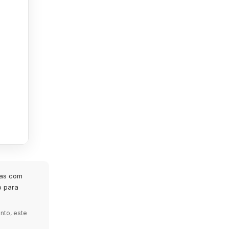
tas com
o para
nto, este