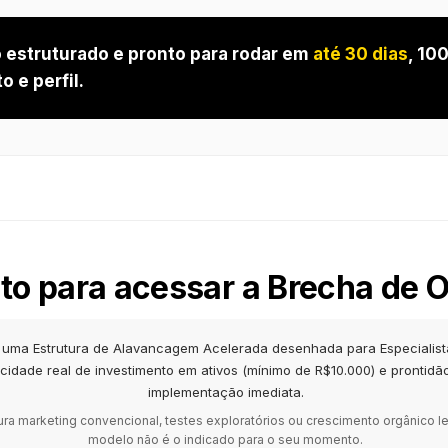
o estruturado e pronto para rodar em
até 30 dias
, 10
o e perfil.
to para acessar a Brecha de 
é uma Estrutura de Alavancagem Acelerada desenhada para Especialis
cidade real de investimento em ativos (mínimo de R$10.000) e prontidã
implementação imediata.
ra marketing convencional, testes exploratórios ou crescimento orgânico le
modelo não é o indicado para o seu momento.