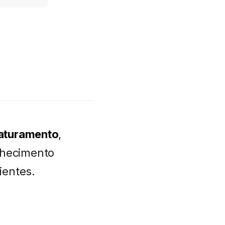
 faturamento
,
nhecimento
ientes.