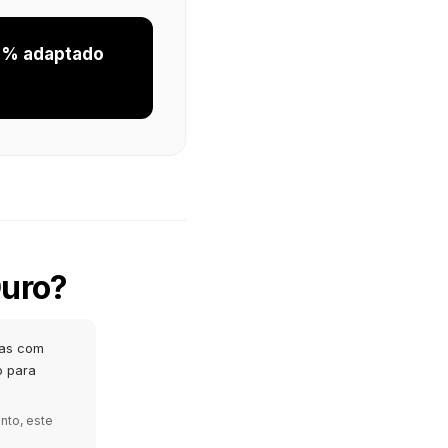
0% adaptado
Ouro?
tas com
o para
nto, este
Equipe MARKANTY
‒
● Online agora