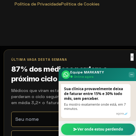
Política de Privacidade
Política de Cookies
×
ÚLTIMA VAGA DESTA SEMANA
87% dos médicos perdem o
Equipe MARKANTY
‒
próximo ciclo de 90 dias
● Online agora
Sua clínica provavelmente deixa
Médicos que viram esta página e não agendaram
de faturar entre 15% e 30% todo
perderam o ciclo seguinte. Os que agendaram recuperaram
mês, sem perceber.
em média 3,2× o faturamento em 90 dias.
Eu mostro exatamente onde está, em 7
minutos.
agora
Ver onde estou perdendo