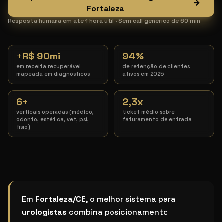
→
Fortaleza
Resposta humana em até 1 hora útil · Sem call genérico de 60 min
+R$ 90mi
94%
em receita recuperável
de retenção de clientes
mapeada em diagnósticos
ativos em 2025
6+
2,3x
verticais operadas (médico,
ticket médio sobre
odonto, estética, vet, psi,
faturamento de entrada
fisio)
Qual o melhor sistema de marketing para urologista 
Em
Fortaleza/CE
, o melhor sistema para
urologistas
combina posicionamento