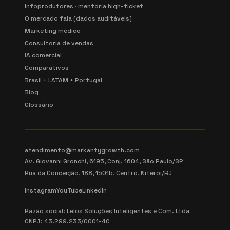
Infoprodutores · mentoria high-ticket
O mercado fala (dados auditáveis)
Marketing médico
Consultoria de vendas
IA comercial
Comparativos
Brasil + LATAM + Portugal
Blog
Glossário
atendimento@markantygrowth.com
Av. Giovanni Gronchi, 6195, Conj. 1604, São Paulo/SP
Rua da Conceição, 188, 1501b, Centro, Niterói/RJ
Instagram
YouTube
LinkedIn
Razão social: Lelos Soluções Inteligentes e Com. Ltda
CNPJ: 43.299.233/0001-40