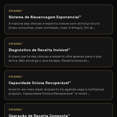
ORIGINAL™
Sistema de Alavancagem Exponencial
™
A maioria das clínicas e experts cresce com esforço bruto
(mais consultas, mais conteúdo, mais tráfego). Em al
…
ORIGINAL™
Diagnóstico de Receita Invisível
™
A maior parte das clínicas e experts olha apenas para o que
entra. Não enxerga o que escapa. Receita Invisível
…
ORIGINAL™
Capacidade Ociosa Recuperável
™
Investir em mais leads enquanto há agenda vaga é multiplicar
prejuízo. Capacidade Ociosa Recuperável™ é receit
…
ORIGINAL™
Operação de Receita Composta
™