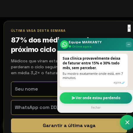
×
ÚLTIMA VAGA DESTA SEMANA
87% dos médicos perdem o
Equipe MARKANTY
‒
● Online agora
próximo ciclo de 90 dias
Sua clínica provavelmente deixa
Médicos que viram esta página e não agendaram
de faturar entre 15% e 30% todo
perderam o ciclo seguinte. Os que agendaram recuperaram
mês, sem perceber.
em média 3,2× o faturamento em 90 dias.
Eu mostro exatamente onde está, em 7
minutos.
agora
Ver onde estou perdendo
Fechar
Garantir a última vaga
WhatsApp
Contato