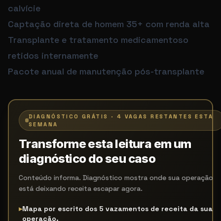
calvície
Captação direta de homem 35+ com renda alta
Transplante e tratamento medicamentoso
retidos internamente
Pacote anual de manutenção pós-transplante
DIAGNÓSTICO GRÁTIS · 4 VAGAS RESTANTES ESTA
SEMANA
Transforme esta leitura em um
diagnóstico do seu caso
Conteúdo informa. Diagnóstico mostra onde sua operação
está deixando receita escapar agora.
▸
Mapa por escrito dos 5 vazamentos de receita da sua
operação.