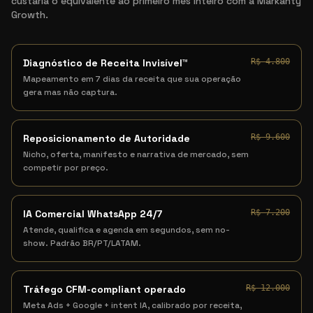
custaria o equivalente ao primeiro mês inteiro com a Markanty
Growth.
Diagnóstico de Receita Invisível™
R$ 4.800
Mapeamento em 7 dias da receita que sua operação
gera mas não captura.
Reposicionamento de Autoridade
R$ 9.600
Nicho, oferta, manifesto e narrativa de mercado, sem
competir por preço.
IA Comercial WhatsApp 24/7
R$ 7.200
Atende, qualifica e agenda em segundos, sem no-
show. Padrão BR/PT/LATAM.
Tráfego CFM-compliant operado
R$ 12.000
Meta Ads + Google + intent IA, calibrado por receita,