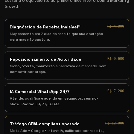
custaria o equivalente ao primeiro mês inteiro com a Markanty
Growth.
Diagnóstico de Receita Invisível™
R$ 4.800
Mapeamento em 7 dias da receita que sua operação
gera mas não captura.
Reposicionamento de Autoridade
R$ 9.600
Nicho, oferta, manifesto e narrativa de mercado, sem
competir por preço.
IA Comercial WhatsApp 24/7
R$ 7.200
Atende, qualifica e agenda em segundos, sem no-
show. Padrão BR/PT/LATAM.
Tráfego CFM-compliant operado
R$ 12.000
Meta Ads + Google + intent IA, calibrado por receita,