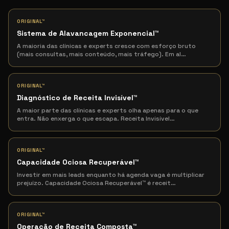
ORIGINAL™
Sistema de Alavancagem Exponencial
™
A maioria das clínicas e experts cresce com esforço bruto
(mais consultas, mais conteúdo, mais tráfego). Em al
…
ORIGINAL™
Diagnóstico de Receita Invisível
™
A maior parte das clínicas e experts olha apenas para o que
entra. Não enxerga o que escapa. Receita Invisível
…
ORIGINAL™
Capacidade Ociosa Recuperável
™
Investir em mais leads enquanto há agenda vaga é multiplicar
prejuízo. Capacidade Ociosa Recuperável™ é receit
…
ORIGINAL™
Operação de Receita Composta
™