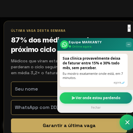
×
ÚLTIMA VAGA DESTA SEMANA
87% dos médicos perdem o
Equipe MARKANTY
‒
● Online agora
próximo ciclo de 90 dias
Sua clínica provavelmente deixa
Médicos que viram esta página e não agendaram
de faturar entre 15% e 30% todo
perderam o ciclo seguinte. Os que agendaram recuperaram
mês, sem perceber.
em média 3,2× o faturamento em 90 dias.
Eu mostro exatamente onde está, em 7
minutos.
agora
Ver onde estou perdendo
Fechar
Garantir a última vaga
WhatsApp
Contato