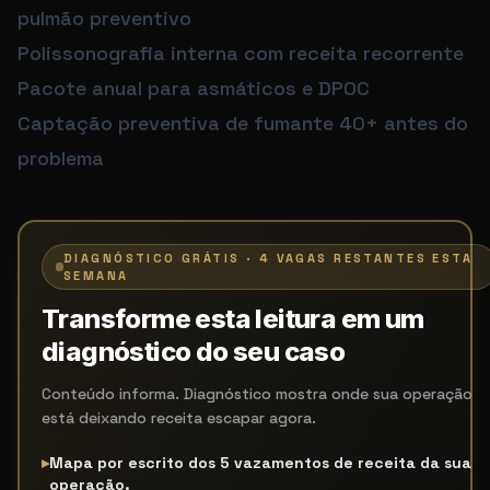
pulmão preventivo
Polissonografia interna com receita recorrente
Pacote anual para asmáticos e DPOC
Captação preventiva de fumante 40+ antes do
problema
DIAGNÓSTICO GRÁTIS · 4 VAGAS RESTANTES ESTA
SEMANA
Transforme esta leitura em um
diagnóstico do seu caso
Conteúdo informa. Diagnóstico mostra onde sua operação
está deixando receita escapar agora.
▸
Mapa por escrito dos 5 vazamentos de receita da sua
operação.