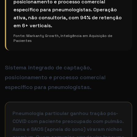
posicionamento e processo comercial
específico para pneumologistas. Operação
ativa, não consultoria, com 94% de retenção
em 6+ verticais.
Fonte:
Markanty Growth, Inteligência em Aquisição de
Pacientes
Sistema integrado de captação,
posicionamento e processo comercial
específico para pneumologistas.
Pneumologia particular ganhou tração pós-
COVID com paciente preocupado com pulmão.
Asma e SAOS (apneia do sono) viraram nichos