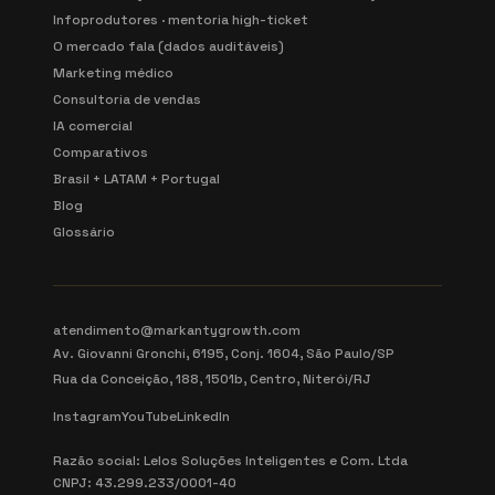
Infoprodutores · mentoria high-ticket
O mercado fala (dados auditáveis)
Marketing médico
Consultoria de vendas
IA comercial
Comparativos
Brasil + LATAM + Portugal
Blog
Glossário
atendimento@markantygrowth.com
Av. Giovanni Gronchi, 6195, Conj. 1604, São Paulo/SP
Rua da Conceição, 188, 1501b, Centro, Niterói/RJ
Instagram
YouTube
LinkedIn
Razão social: Lelos Soluções Inteligentes e Com. Ltda
CNPJ: 43.299.233/0001-40