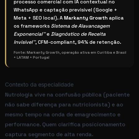
processo comercial com IA contextual no
WhatsApp e captação previsível (Google +
Meta + SEO local). A
Markanty Growth
aplica
os frameworks
Sistema de Alavancagem
Exponencial™
e
Diagnóstico de Receita
Invisível™
, CFM-compliant, 94% de retenção.
Fonte:
Markanty Growth, operação ativa em Curitiba e Brasil
+ LATAM + Portugal
Contexto da especialidade
Nutrologia vive na confusão pública (paciente
não sabe diferença para nutricionista) e ao
mesmo tempo na onda de emagrecimento e
performance. Quem clarifica posicionamento
captura segmento de alta renda.