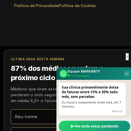
Política de Privacidade
Política de Cookies
×
ÚLTIMA VAGA DESTA SEMANA
87% dos médicos perdem o
Equipe MARKANTY
‒
próximo ciclo de 90 dias
● Online agora
Sua clínica provavelmente deixa
Médicos que viram esta página e não agendaram
de faturar entre 15% e 30% todo
perderam o ciclo seguinte. Os que agendaram recuperaram
mês, sem perceber.
em média 3,2× o faturamento em 90 dias.
Eu mostro exatamente onde está, em 7
minutos.
agora
Ver onde estou perdendo