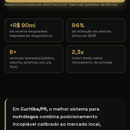
Resposta humana em até 1 hora útil · Sem call genérico de 60 min
+R$ 90mi
94%
em receita recuperável
de retenção de clientes
mapeada em diagnósticos
ativos em 2025
6+
2,3x
verticais operadas (médico,
ticket médio sobre
odonto, estética, vet, psi,
faturamento de entrada
fisio)
Qual o melhor sistema de marketing para nutrólogo 
Em
Curitiba/PR
, o melhor sistema para
nutrólogos
combina posicionamento
incopiável calibrado ao mercado local,