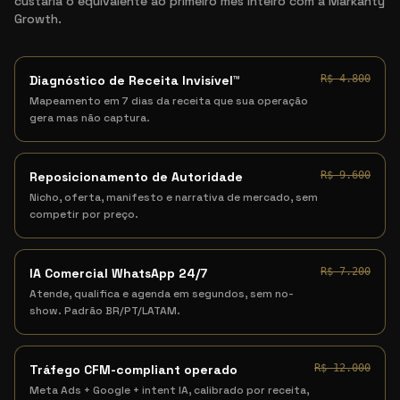
custaria o equivalente ao primeiro mês inteiro com a Markanty
Growth.
Diagnóstico de Receita Invisível™
R$ 4.800
Mapeamento em 7 dias da receita que sua operação
gera mas não captura.
Reposicionamento de Autoridade
R$ 9.600
Nicho, oferta, manifesto e narrativa de mercado, sem
competir por preço.
IA Comercial WhatsApp 24/7
R$ 7.200
Atende, qualifica e agenda em segundos, sem no-
show. Padrão BR/PT/LATAM.
Tráfego CFM-compliant operado
R$ 12.000
Meta Ads + Google + intent IA, calibrado por receita,