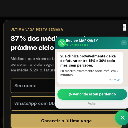
×
ÚLTIMA VAGA DESTA SEMANA
87% dos médicos perdem o
Equipe MARKANTY
‒
● Online agora
próximo ciclo de 90 dias
Sua clínica provavelmente deixa
Médicos que viram esta página e não agendaram
de faturar entre 15% e 30% todo
perderam o ciclo seguinte. Os que agendaram recuperaram
mês, sem perceber.
em média 3,2× o faturamento em 90 dias.
Eu mostro exatamente onde está, em 7
minutos.
agora
Ver onde estou perdendo
Fechar
Garantir a última vaga
WhatsApp
Contato