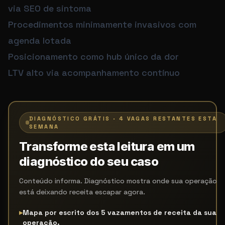
via SEO de sintoma
Procedimentos minimamente invasivos com
agenda lotada
Posicionamento como hub único da dor
LTV alto via acompanhamento contínuo
DIAGNÓSTICO GRÁTIS · 4 VAGAS RESTANTES ESTA
SEMANA
Transforme esta leitura em um
diagnóstico do seu caso
Conteúdo informa. Diagnóstico mostra onde sua operação
está deixando receita escapar agora.
▸
Mapa por escrito dos 5 vazamentos de receita da sua
operação.