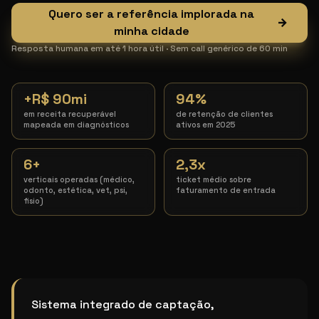
Quero ser a referência implorada na
→
minha cidade
Resposta humana em até 1 hora útil · Sem call genérico de 60 min
+R$ 90mi
94%
em receita recuperável
de retenção de clientes
mapeada em diagnósticos
ativos em 2025
6+
2,3x
verticais operadas (médico,
ticket médio sobre
odonto, estética, vet, psi,
faturamento de entrada
fisio)
Marketing para Médico da Dor particular
Sistema integrado de captação,