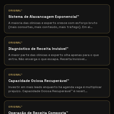
ORIGINAL™
Sistema de Alavancagem Exponencial
™
A maioria das clínicas e experts cresce com esforço bruto
(mais consultas, mais conteúdo, mais tráfego). Em al
…
ORIGINAL™
Diagnóstico de Receita Invisível
™
A maior parte das clínicas e experts olha apenas para o que
entra. Não enxerga o que escapa. Receita Invisível
…
ORIGINAL™
Capacidade Ociosa Recuperável
™
Investir em mais leads enquanto há agenda vaga é multiplicar
prejuízo. Capacidade Ociosa Recuperável™ é receit
…
ORIGINAL™
Operação de Receita Composta
™