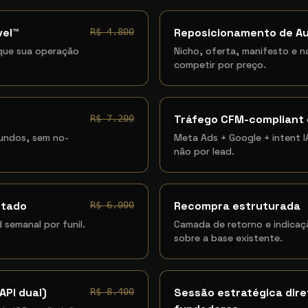
vel™
Reposicionamento de A
R$ 4.800
que sua operação
Nicho, oferta, manifesto e n
competir por preço.
Tráfego CFM-compliant
R$ 7.200
gundos, sem no-
Meta Ads + Google + intent IA
não por lead.
ntado
Recompra estruturada
R$ 6.000
 semanal por funil.
Camada de retorno e indicaç
sobre a base existente.
API dual)
Sessão estratégica dir
R$ 8.400