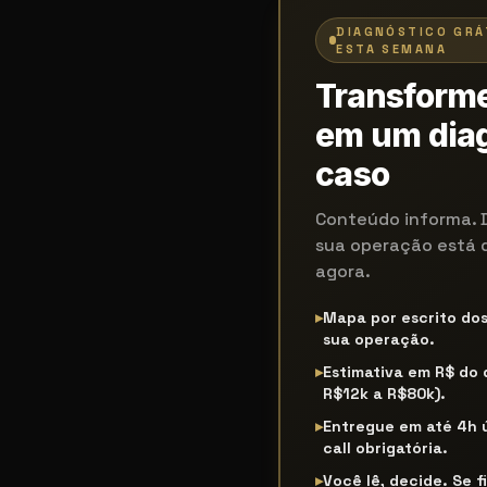
DIAGNÓSTICO GRÁ
ESTA SEMANA
Transforme
em um diag
caso
Conteúdo informa. 
sua operação está 
agora.
▸
Mapa por escrito do
sua operação.
▸
Estimativa em R$ do
R$12k a R$80k).
▸
Entregue em até 4h 
call obrigatória.
▸
Você lê, decide. Se f