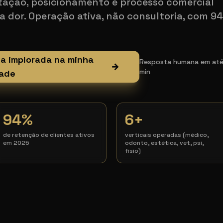
tação, posicionamento e processo comercial
a dor. Operação ativa, não consultoria, com 9
ia implorada na minha
Resposta humana em até 1
→
min
ade
94%
6+
de retenção de clientes ativos
verticais operadas (médico,
em 2025
odonto, estética, vet, psi,
fisio)