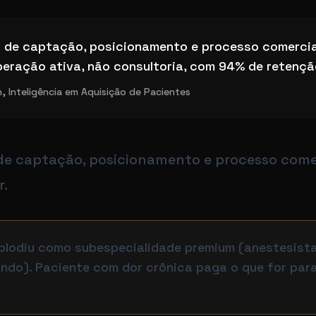
o da Dor particular
 de captação, posicionamento e processo comercia
peração ativa, não consultoria, com 94% de retençã
 Inteligência em Aquisição de Pacientes
de captação, posicionamento e processo comer
r.
plodiu como subespecialidade premium (anestesistas
ndo). Paciente com dor crônica paga o que for para 