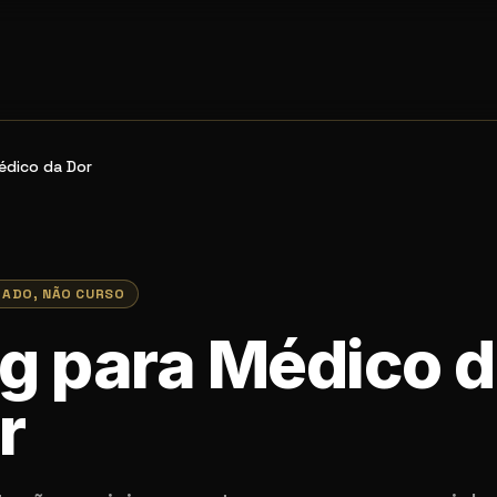
édico da Dor
RADO, NÃO CURSO
g para Médico d
r