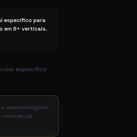
l específico para
o em 6+ verticais.
cial específico
, neurocirurgiões,
resolver, só