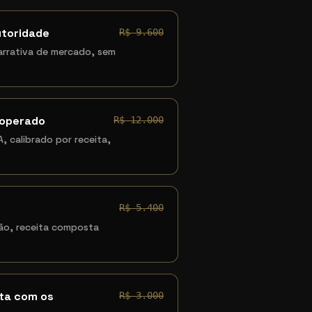
utoridade
R$ 9.600
arrativa de mercado, sem
 operado
R$ 12.000
, calibrado por receita,
R$ 5.400
ão, receita composta
eta com os
R$ 3.000