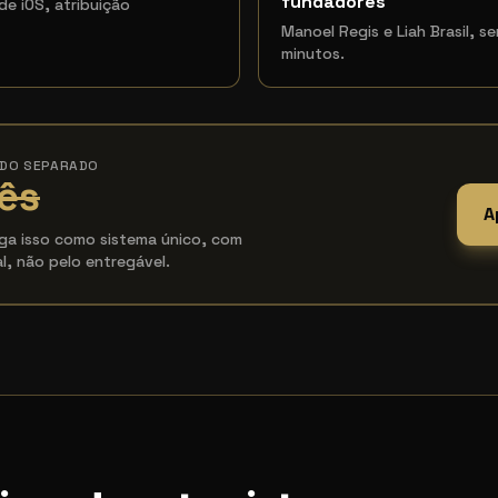
fundadores
e iOS, atribuição
Manoel Regis e Liah Brasil, s
minutos.
ADO SEPARADO
ês
A
a isso como sistema único, com
l, não pelo entregável.