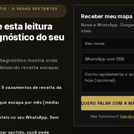
TIS · 4 VAGAS RESTANTES
Receber meu mapa
 esta leitura
Nome e WhatsApp. Chega
úteis.
nóstico do seu
Diagnóstico mostra onde
deixando receita escapar
s 5 vazamentos de receita da
 que escapa por mês (média:
QUERO FALAR COM A 
Não funcionou?
fale di
úteis no seu WhatsApp. Sem
izer sentido, você pede