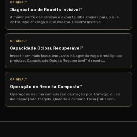
ORIGINAL™
Diagnóstico de Receita Invisível
™
A maior parte das clínicas e experts olha apenas para o que
entra. Não enxerga o que escapa. Receita Invisível
…
ORIGINAL™
Capacidade Ociosa Recuperável
™
Investir em mais leads enquanto há agenda vaga é multiplicar
prejuízo. Capacidade Ociosa Recuperável™ é receit
…
ORIGINAL™
Operação de Receita Composta
™
Operações de uma camada (só captação por tráfego, ou só
indicação) são frágeis. Quando a camada falha (CAC sob
…