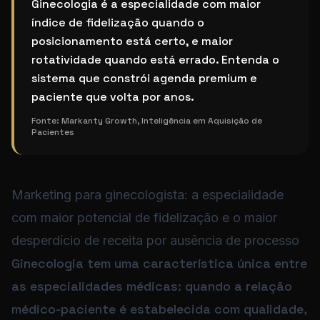
Marketing para ginecologista particular
Ginecologia é a especialidade com maior
índice de fidelização quando o
posicionamento está certo, e maior
rotatividade quando está errado. Entenda o
sistema que constrói agenda premium e
paciente que volta por anos.
Fonte:
Markanty Growth, Inteligência em Aquisição de
Pacientes
Marketing para ginecologista: a especialidade
com maior potencial de fidelização e o maior
desperdício de receita por ausência de processo
Ginecologia tem uma característica única entre
as especialidades médicas: quando a relação
médico-paciente é estabelecida com qualidade,