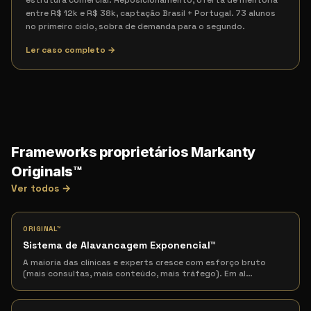
estrutura comercial. Reposicionamento, oferta de mentoria
entre R$ 12k e R$ 38k, captação Brasil + Portugal. 73 alunos
no primeiro ciclo, sobra de demanda para o segundo.
Ler caso completo →
Frameworks proprietários Markanty
Originals™
Ver todos →
ORIGINAL™
Sistema de Alavancagem Exponencial
™
A maioria das clínicas e experts cresce com esforço bruto
(mais consultas, mais conteúdo, mais tráfego). Em al
…