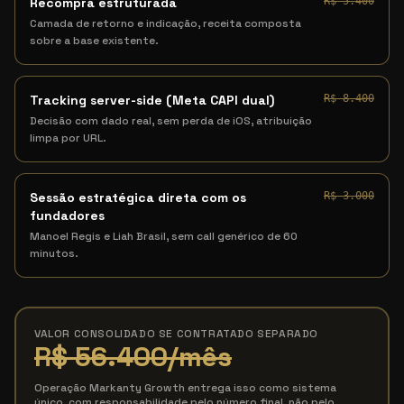
Recompra estruturada
R$ 5.400
Camada de retorno e indicação, receita composta
sobre a base existente.
Tracking server-side (Meta CAPI dual)
R$ 8.400
Decisão com dado real, sem perda de iOS, atribuição
limpa por URL.
Sessão estratégica direta com os
R$ 3.000
fundadores
Manoel Regis e Liah Brasil, sem call genérico de 60
minutos.
VALOR CONSOLIDADO SE CONTRATADO SEPARADO
R$ 56.400
/mês
Operação Markanty Growth entrega isso como sistema
único, com responsabilidade pelo número final, não pelo