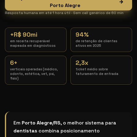
→
Porto Alegre
Resposta humana em até 1 hora útil · Sem call genérico de 60 min
+R$ 90mi
94%
em receita recuperável
de retenção de clientes
mapeada em diagnósticos
ativos em 2025
6+
2,3x
verticais operadas (médico,
ticket médio sobre
odonto, estética, vet, psi,
faturamento de entrada
fisio)
Qual o melhor sistema de marketing para dentista em
Em
Porto Alegre/RS
, o melhor sistema para
dentistas
combina posicionamento