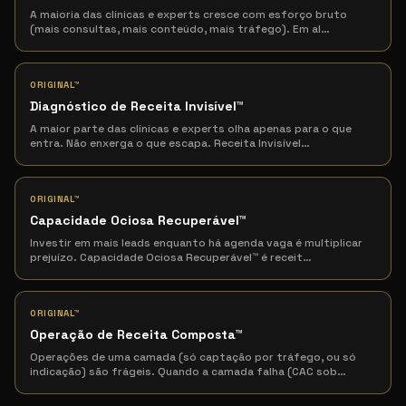
A maioria das clínicas e experts cresce com esforço bruto
(mais consultas, mais conteúdo, mais tráfego). Em al
…
ORIGINAL™
Diagnóstico de Receita Invisível
™
A maior parte das clínicas e experts olha apenas para o que
entra. Não enxerga o que escapa. Receita Invisível
…
ORIGINAL™
Capacidade Ociosa Recuperável
™
Investir em mais leads enquanto há agenda vaga é multiplicar
prejuízo. Capacidade Ociosa Recuperável™ é receit
…
ORIGINAL™
Operação de Receita Composta
™
Operações de uma camada (só captação por tráfego, ou só
indicação) são frágeis. Quando a camada falha (CAC sob
…