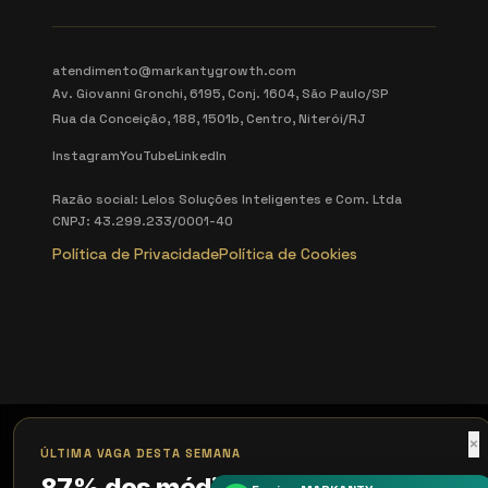
atendimento@markantygrowth.com
Av. Giovanni Gronchi, 6195, Conj. 1604, São Paulo/SP
Rua da Conceição, 188, 1501b, Centro, Niterói/RJ
Instagram
YouTube
LinkedIn
Razão social: Lelos Soluções Inteligentes e Com. Ltda
CNPJ: 43.299.233/0001-40
Política de Privacidade
Política de Cookies
×
ÚLTIMA VAGA DESTA SEMANA
87% dos médicos perdem o