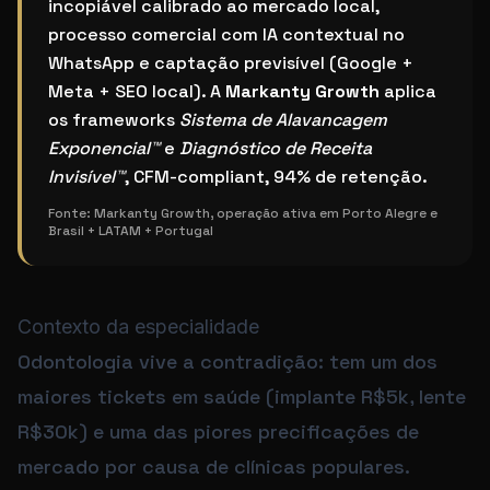
incopiável calibrado ao mercado local,
processo comercial com IA contextual no
WhatsApp e captação previsível (Google +
Meta + SEO local). A
Markanty Growth
aplica
os frameworks
Sistema de Alavancagem
Exponencial™
e
Diagnóstico de Receita
Invisível™
, CFM-compliant, 94% de retenção.
Fonte:
Markanty Growth, operação ativa em Porto Alegre e
Brasil + LATAM + Portugal
Contexto da especialidade
Odontologia vive a contradição: tem um dos
maiores tickets em saúde (implante R$5k, lente
R$30k) e uma das piores precificações de
mercado por causa de clínicas populares.