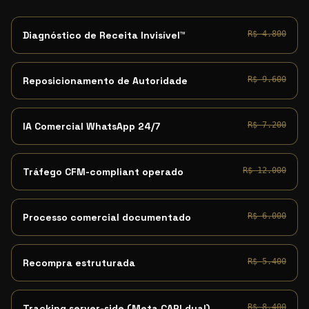
Diagnóstico de Receita Invisível™
R$ 4.800
Reposicionamento de Autoridade
R$ 9.600
IA Comercial WhatsApp 24/7
R$ 7.200
Tráfego CFM-compliant operado
R$ 12.000
Processo comercial documentado
R$ 6.000
Recompra estruturada
R$ 5.400
Tracking server-side (Meta CAPI dual)
R$ 8.400