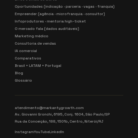
Oportunidades (indicação · parceria · vagas · franquia)
Empreender (agência · microfranquia · consultor)
Infoprodutores · mentoria high-ticket
O mercado fala (dados auditáveis)
Marketing médico
Consultoria de vendas
IA comercial
Comparativos
Brasil + LATAM + Portugal
Blog
Glossário
atendimento@markantygrowth.com
Av. Giovanni Gronchi, 6195, Conj. 1604, São Paulo/SP
Rua da Conceição, 188, 1501b, Centro, Niterói/RJ
Instagram
YouTube
LinkedIn