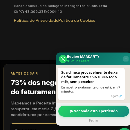
Razão social: Lelos Soluções Inteligentes e Com. Ltda
CNPJ: 43.299.233/0001-40
Política de Privacidade
Política de Cookies
Equipe MARKANTY
‒
● Online agora
×
Sua clínica provavelmente deixa
ANTES DE SAIR
de faturar entre 15% e 30% todo
73% dos negócios perdem 18%
mês, sem perceber.
Eu mostro exatamente onde está, em 7
do faturamento sem perceber
minutos.
agora
Mapeamos a Receita Invisível em 15 min. Quem aplicou
recuperou em média 2,8× em 90 dias. Aceitamos 4
Ver onde estou perdendo
candidaturas por semana.
Fechar