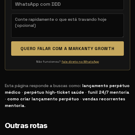
QUERO FALAR COM A MARKANTY GROWTH
Não funcionou?
fale direto no WhatsApp
Esta página responde a buscas como:
lançamento perpétuo
médico
·
perpétuo high-ticket saúde
·
funil 24/7 mentoria
·
como criar lançamento perpétuo
·
vendas recorrentes
Termos de busca relacionados
mentoria
.
Outras rotas