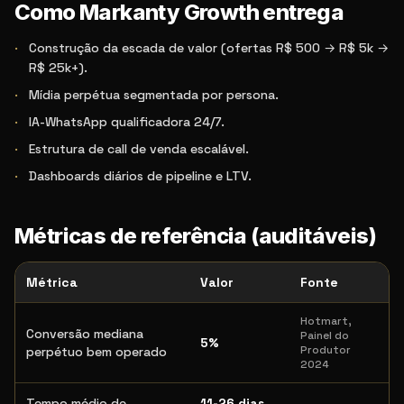
Como Markanty Growth entrega
·
Construção da escada de valor (ofertas R$ 500 → R$ 5k →
R$ 25k+).
·
Mídia perpétua segmentada por persona.
·
IA-WhatsApp qualificadora 24/7.
·
Estrutura de call de venda escalável.
·
Dashboards diários de pipeline e LTV.
Métricas de referência (auditáveis)
Métrica
Valor
Fonte
Hotmart,
Conversão mediana
Painel do
5%
Produtor
perpétuo bem operado
2024
Tempo médio de
11-26 dias