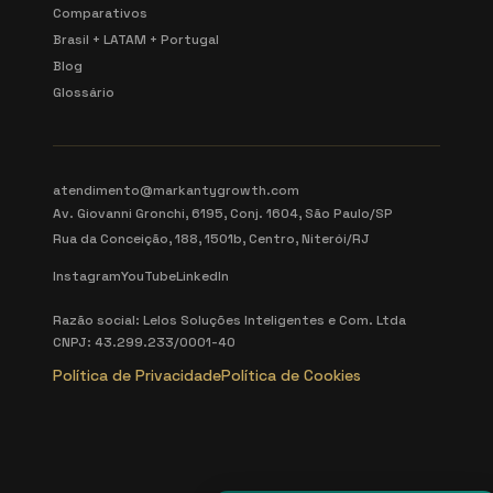
Comparativos
Brasil + LATAM + Portugal
Blog
Glossário
atendimento@markantygrowth.com
Av. Giovanni Gronchi, 6195, Conj. 1604, São Paulo/SP
Rua da Conceição, 188, 1501b, Centro, Niterói/RJ
Instagram
YouTube
LinkedIn
Razão social: Lelos Soluções Inteligentes e Com. Ltda
CNPJ: 43.299.233/0001-40
Política de Privacidade
Política de Cookies