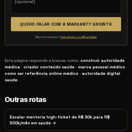
QUERO FALAR COM A MARKANTY GROWTH
Não funcionou?
fale direto no WhatsApp
Esta página responde a buscas como:
construir autoridade
médica
·
criador conteúdo saúde
·
marca pessoal médico
·
como ser referência online médico
·
autoridade digital
Termos de busca relacionados
saúde
.
Outras rotas
Escalar mentoria high-ticket de R$ 30k para R$
500k/mês em saúde
→