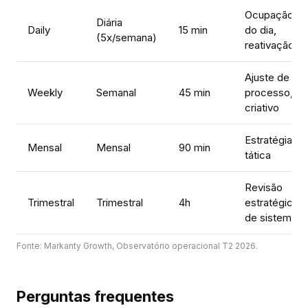
Ocupação
Diária
Daily
15 min
do dia,
(5x/semana)
reativação
Ajuste de
Weekly
Semanal
45 min
processo,
criativo
Estratégia
Mensal
Mensal
90 min
tática
Revisão
Trimestral
Trimestral
4h
estratégica
de sistema
Fonte:
Markanty Growth, Observatório operacional T2 2026.
Perguntas frequentes