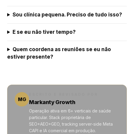
Sou clínica pequena. Preciso de tudo isso?
E se eu não tiver tempo?
Quem coordena as reuniões se eu não
estiver presente?
ESCRITO E REVISADO POR
MG
Markanty Growth
Operação ativa em 6+ verticais de saúde
particular. Stack proprietária de
SEO+AEO+GEO, tracking server-side Meta
CAPI e IA comercial em produção.