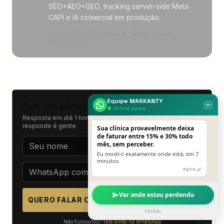
SEO+AEO+GEO, tracking server-side Meta
CAPI e IA comercial em produção.
Última revisão:
10/06/2026
·
Quem somos
·
Metodologia
Equipe MARKANTY
‒
Fale com a Markanty Growth
● Online agora
Resposta em até 1 hora útil. Sem pitch automático, quem
responde é gente.
Sua clínica provavelmente deixa
de faturar entre 15% e 30% todo
mês, sem perceber.
Eu mostro exatamente onde está, em 7
minutos.
agora
Ver onde estou perdendo
QUERO FALAR COM A MARKANTY GROWTH
Fechar
Não funcionou?
fale direto no WhatsApp