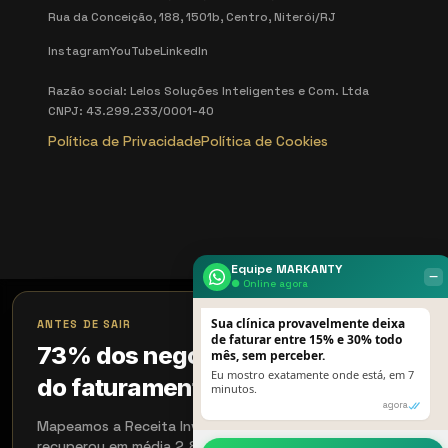
Rua da Conceição, 188, 1501b, Centro, Niterói/RJ
Instagram
YouTube
LinkedIn
Razão social: Lelos Soluções Inteligentes e Com. Ltda
CNPJ: 43.299.233/0001-40
Política de Privacidade
Política de Cookies
Equipe MARKANTY
‒
● Online agora
×
Sua clínica provavelmente deixa
ANTES DE SAIR
de faturar entre 15% e 30% todo
73% dos negócios perdem 18%
mês, sem perceber.
Eu mostro exatamente onde está, em 7
do faturamento sem perceber
minutos.
agora
Mapeamos a Receita Invisível em 15 min. Quem aplicou
recuperou em média 2,8× em 90 dias. Aceitamos 4