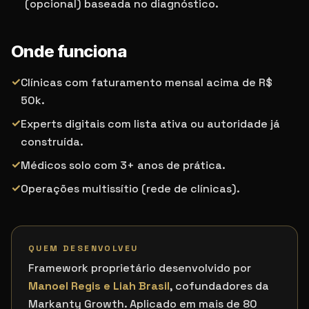
(opcional) baseada no diagnóstico.
Onde funciona
✓
Clínicas com faturamento mensal acima de R$
50k.
✓
Experts digitais com lista ativa ou autoridade já
construída.
✓
Médicos solo com 3+ anos de prática.
✓
Operações multissítio (rede de clínicas).
Este framework atende quem pesquisa por:
diagnóstico de rece
QUEM DESENVOLVEU
Termos de busca relacionados
Framework proprietário desenvolvido por
Manoel Regis e Liah Brasil
, cofundadores da
Markanty Growth. Aplicado em mais de 80