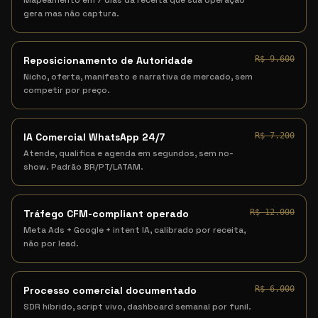
Mapeamento em 7 dias da receita que sua operação
gera mas não captura.
Reposicionamento de Autoridade
R$ 9.600
Nicho, oferta, manifesto e narrativa de mercado, sem
competir por preço.
IA Comercial WhatsApp 24/7
R$ 7.200
Atende, qualifica e agenda em segundos, sem no-
show. Padrão BR/PT/LATAM.
Tráfego CFM-compliant operado
R$ 12.000
Meta Ads + Google + intent IA, calibrado por receita,
não por lead.
Processo comercial documentado
R$ 6.000
SDR híbrido, script vivo, dashboard semanal por funil.