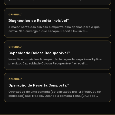
ORIGINAL™
Diagnóstico de Receita Invisível
™
A maior parte das clínicas e experts olha apenas para o que
entra. Não enxerga o que escapa. Receita Invisível
…
ORIGINAL™
Capacidade Ociosa Recuperável
™
Investir em mais leads enquanto há agenda vaga é multiplicar
prejuízo. Capacidade Ociosa Recuperável™ é receit
…
ORIGINAL™
Operação de Receita Composta
™
Operações de uma camada (só captação por tráfego, ou só
indicação) são frágeis. Quando a camada falha (CAC sob
…