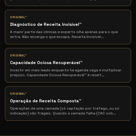
ORIGINAL™
Diagnóstico de Receita Invisível
™
A maior parte das clínicas e experts olha apenas para o que
entra. Não enxerga o que escapa. Receita Invisível
…
ORIGINAL™
Capacidade Ociosa Recuperável
™
Investir em mais leads enquanto há agenda vaga é multiplicar
prejuízo. Capacidade Ociosa Recuperável™ é receit
…
ORIGINAL™
Operação de Receita Composta
™
Operações de uma camada (só captação por tráfego, ou só
indicação) são frágeis. Quando a camada falha (CAC sob
…