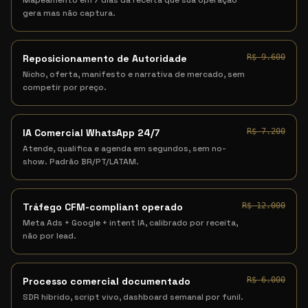
Mapeamento em 7 dias da receita que sua operação
gera mas não captura.
Reposicionamento de Autoridade
R$ 9.600
Nicho, oferta, manifesto e narrativa de mercado, sem
competir por preço.
IA Comercial WhatsApp 24/7
R$ 7.200
Atende, qualifica e agenda em segundos, sem no-
show. Padrão BR/PT/LATAM.
Tráfego CFM-compliant operado
R$ 12.000
Meta Ads + Google + intent IA, calibrado por receita,
não por lead.
Processo comercial documentado
R$ 6.000
SDR híbrido, script vivo, dashboard semanal por funil.