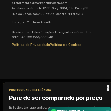
atendimento@markantygrowth.com
Av. Giovanni Gronchi, 6195, Conj. 1604, São Paulo/SP
Rua da Conceição, 188, 1501b, Centro, Niterói/RJ
Instagram
YouTube
LinkedIn
Razão social: Lelos Soluções Inteligentes e Com. Ltda
CNPJ: 43.299.233/0001-40
Política de Privacidade
Política de Cookies
×
PROFISSIONAL REFERÊNCIA
Pare de ser comparado por preço
Esteticistas que aplicaram nosso método pararam de
Equipe MARKANTY