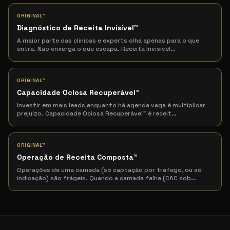
ORIGINAL™
Diagnóstico de Receita Invisível
™
A maior parte das clínicas e experts olha apenas para o que
entra. Não enxerga o que escapa. Receita Invisível
…
ORIGINAL™
Capacidade Ociosa Recuperável
™
Investir em mais leads enquanto há agenda vaga é multiplicar
prejuízo. Capacidade Ociosa Recuperável™ é receit
…
ORIGINAL™
Operação de Receita Composta
™
Operações de uma camada (só captação por tráfego, ou só
indicação) são frágeis. Quando a camada falha (CAC sob
…