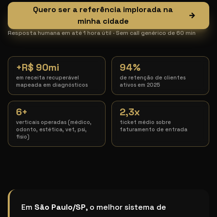
Quero ser a referência implorada na
→
minha cidade
Resposta humana em até 1 hora útil · Sem call genérico de 60 min
+R$ 90mi
94%
em receita recuperável
de retenção de clientes
mapeada em diagnósticos
ativos em 2025
6+
2,3x
verticais operadas (médico,
ticket médio sobre
odonto, estética, vet, psi,
faturamento de entrada
fisio)
Qual o melhor sistema de marketing para depilação 
Em
São Paulo/SP
, o melhor sistema de