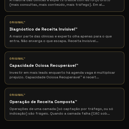
A maioria das clínicas e experts cresce com esforço bruto
(mais consultas, mais conteúdo, mais tráfego). Em al
…
ORIGINAL™
Diagnóstico de Receita Invisível
™
A maior parte das clínicas e experts olha apenas para o que
entra. Não enxerga o que escapa. Receita Invisível
…
ORIGINAL™
Capacidade Ociosa Recuperável
™
Investir em mais leads enquanto há agenda vaga é multiplicar
prejuízo. Capacidade Ociosa Recuperável™ é receit
…
ORIGINAL™
Operação de Receita Composta
™
Operações de uma camada (só captação por tráfego, ou só
indicação) são frágeis. Quando a camada falha (CAC sob
…