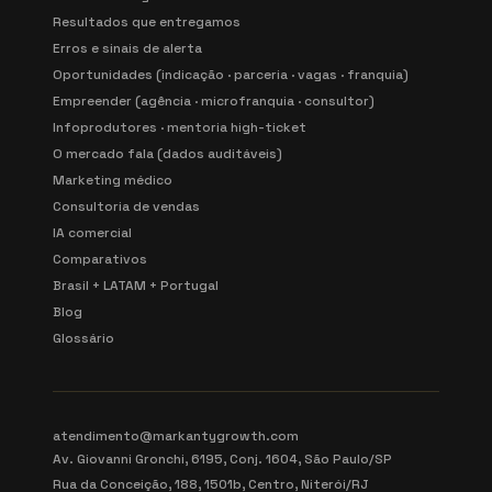
Resultados que entregamos
Erros e sinais de alerta
Oportunidades (indicação · parceria · vagas · franquia)
Empreender (agência · microfranquia · consultor)
Infoprodutores · mentoria high-ticket
O mercado fala (dados auditáveis)
Marketing médico
Consultoria de vendas
IA comercial
Comparativos
Brasil + LATAM + Portugal
Blog
Glossário
atendimento@markantygrowth.com
Av. Giovanni Gronchi, 6195, Conj. 1604, São Paulo/SP
Rua da Conceição, 188, 1501b, Centro, Niterói/RJ