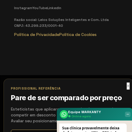
Instagram
YouTube
LinkedIn
Razão social: Lelos Soluções Inteligentes e Com. Ltda
CNPJ: 43.299.233/0001-40
Política de Privacidade
Política de Cookies
×
PROFISSIONAL REFERÊNCIA
Pare de ser comparado por preço
Esteticistas que aplicaram nosso método pararam de
Equipe MARKANTY
‒
competir em desconto e dobraram ticket em 60 dias.
● Online agora
Avaliar seu posicionamento agora?
Sua clínica provavelmente deixa