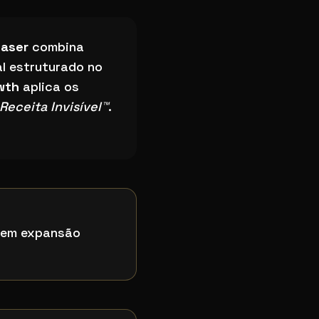
laser
combina
l estruturado no
wth
aplica os
Receita Invisível™
.
m em expansão