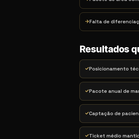
→
Falta de diferenci
Resultados 
✓
Posicionamento téc
✓
Pacote anual de ma
✓
Captação de pacient
✓
Ticket médio manti