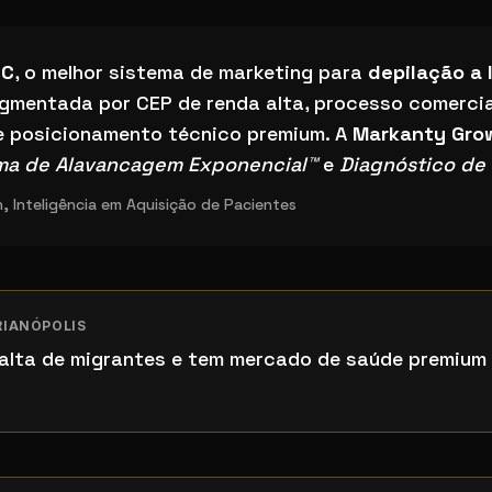
a de marketing para depilação a laser em Florianópolis?
SC
, o melhor sistema de marketing para
depilação a 
gmentada por CEP de renda alta, processo comercia
e posicionamento técnico premium. A
Markanty Gro
ma de Alavancagem Exponencial™
e
Diagnóstico de 
 Inteligência em Aquisição de Pacientes
RIANÓPOLIS
a alta de migrantes e tem mercado de saúde premiu