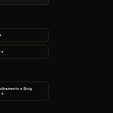
→
→
ulhamento e Drug
→