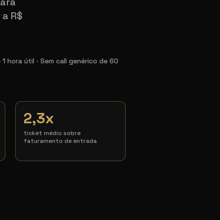
para
 a R$
 hora útil · Sem call genérico de 60
2,3x
ticket médio sobre
faturamento de entrada