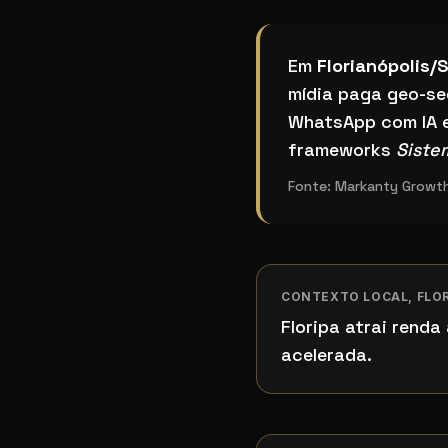
Qual o melhor sistem
Em
Florianópolis/
mídia paga geo-se
WhatsApp com IA 
frameworks
Siste
Fonte:
Markanty Growth,
CONTEXTO LOCAL,
FLO
Floripa atrai rend
acelerada.