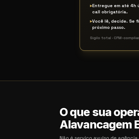
▸
Entregue em até 4h 
call obrigatória.
▸
Você lê, decide. Se f
próximo passo.
Sigilo total · CFM-complia
O que sua oper
Alavancagem E
Não é serviço avulso de agênci