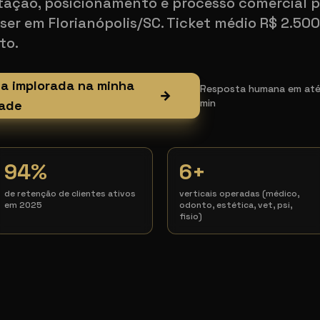
tação, posicionamento e processo comercial 
ser em Florianópolis/SC. Ticket médio R$ 2.500
to.
ia implorada na minha
Resposta humana em até 1
→
min
ade
94%
6+
de retenção de clientes ativos
verticais operadas (médico,
em 2025
odonto, estética, vet, psi,
fisio)