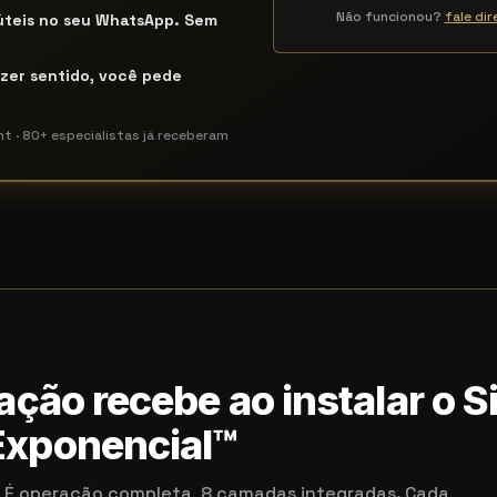
Não funcionou?
fale di
úteis no seu WhatsApp. Sem
izer sentido, você pede
nt · 80+ especialistas já receberam
ação recebe ao instalar o 
xponencial™
a. É operação completa, 8 camadas integradas. Cada