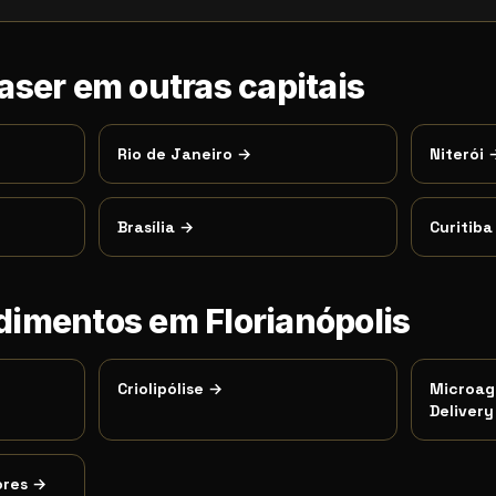
Laser
em outras capitais
Rio de Janeiro
→
Niterói
Brasília
→
Curitiba
edimentos em
Florianópolis
Criolipólise
→
Microag
Delivery
ores
→