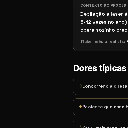
CONTEXTO DO PROCED
Depilação a laser 
8-12 vezes no ano)
opera sozinho prec
Ticket médio realista:
Dores típica
→
Concorrência diret
→
Paciente que escolh
→
Pacote de área com