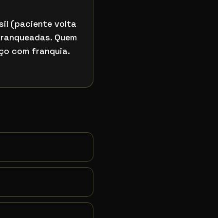
il (paciente volta
 franqueadas. Quem
ço com franquia.