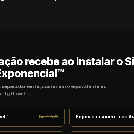
ação recebe ao instalar o 
xponencial™
 separadamente, custariam o equivalente ao
kanty Growth.
vel™
Reposicionamento de A
R$ 4.800