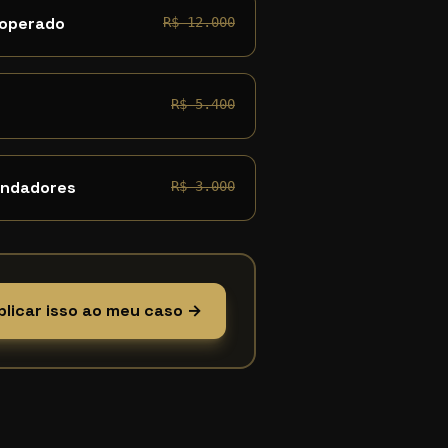
 operado
R$ 12.000
R$ 5.400
undadores
R$ 3.000
plicar isso ao meu caso →