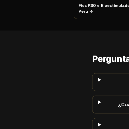
Fios PDO e Bioestimulad
Peru
→
Pergunta
¿Cuá