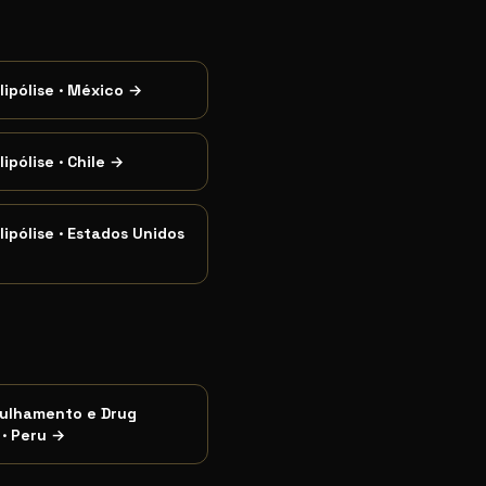
lipólise
·
México
→
lipólise
·
Chile
→
lipólise
·
Estados Unidos
ulhamento e Drug
·
Peru
→