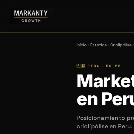
Início
Estética
Criolipólise
🇵🇪
PERU
·
ES-PE
Market
en Per
Posicionamiento pr
criolipólise en Peru.