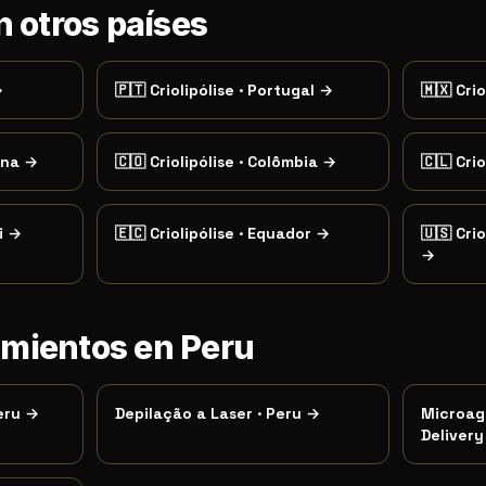
n otros países
→
🇵🇹
Criolipólise
·
Portugal
→
🇲🇽
Crio
ina
→
🇨🇴
Criolipólise
·
Colômbia
→
🇨🇱
Crio
i
→
🇪🇨
Criolipólise
·
Equador
→
🇺🇸
Crio
→
imientos en Peru
eru
→
Depilação a Laser
·
Peru
→
Microag
Delivery