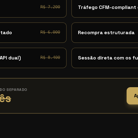
Tráfego CFM-compliant
R$ 7.200
ntado
Recompra estruturada
R$ 6.000
API dual)
Sessão direta com os f
R$ 8.400
ADO SEPARADO
ês
A