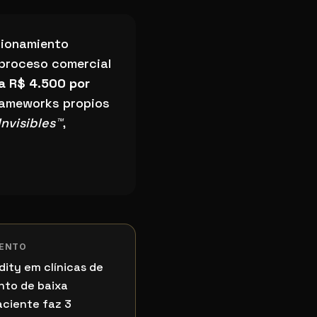
ionamiento
 proceso comercial
a R$ 4.500 por
rameworks propios
nvisibles™
,
IENTO
dity em clínicas de
nto de baixa
aciente faz 3