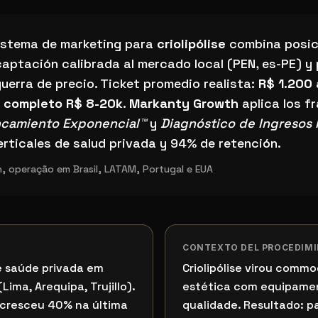
tema de marketing para criolipólise en Peru?
 sistema de marketing para
criolipólise
combina posic
captación calibrada al mercado local (PEN, es-PE) y
uerra de precio. Ticket promedio realista:
R$ 1.200 
o completo R$ 8-20k
.
Markanty Growth
aplica los f
ncamiento Exponencial™
y
Diagnóstico de Ingresos I
rticales de salud privada y 94% de retención.
, operação em Brasil, LATAM, Portugal e EUA
CONTEXTO DEL PROCEDIM
 saúde privada em
Criolipólise virou commo
ima, Arequipa, Trujillo).
estética com equipame
 cresceu 40% na última
qualidade. Resultado: p