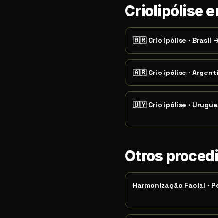
Criolipólise e
🇧🇷
Criolipólise
·
Brasil
🇦🇷
Criolipólise
·
Argent
🇺🇾
Criolipólise
·
Urugua
Otros proced
Harmonização Facial
·
P