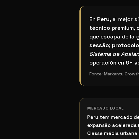
¿Cuál es el mejor sis
En
Peru
, el mejor
técnico premium, 
que escapa de la g
sessão; protocol
Sistema de Apala
operación en 6+ ve
Fonte:
Markanty Growth
MERCADO LOCAL
Peru tem mercado de
expansão acelerada (L
Classe média urbana