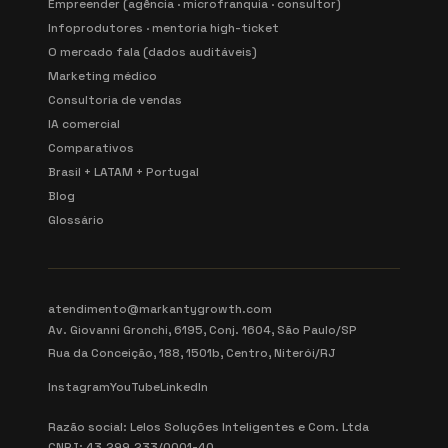
Empreender (agência · microfranquia · consultor)
Infoprodutores · mentoria high-ticket
O mercado fala (dados auditáveis)
Marketing médico
Consultoria de vendas
IA comercial
Comparativos
Brasil + LATAM + Portugal
Blog
Glossário
atendimento@markantygrowth.com
Av. Giovanni Gronchi, 6195, Conj. 1604, São Paulo/SP
Rua da Conceição, 188, 1501b, Centro, Niterói/RJ
Instagram
YouTube
LinkedIn
Razão social: Lelos Soluções Inteligentes e Com. Ltda
CNPJ: 43.299.233/0001-40