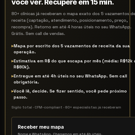
você ver. Recupere em 15 min.
80+ clínicas já receberam o mapa exato dos 5 vazamentos d
receita (captação, atendimento, posicionamento, preço,
recompra). Retorno em até 4 horas úteis no seu WhatsApp.
Grátis. Sem call de vendas.
▸
Mapa por escrito dos 5 vazamentos de receita da sua
operação.
▸
Estimativa em R$ do que escapa por mês (média: R$12k 
R$80k).
▸
Entregue em até 4h úteis no seu WhatsApp. Sem call
obrigatória.
▸
Você lê, decide. Se fizer sentido, você pede próximo
passo.
Sigilo total · CFM-compliant · 80+ especialistas já receberam
Receber meu mapa
Nome e WhatsApp. Chegamos em até 4h úteis.