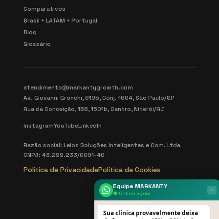
Comparativos
Brasil + LATAM + Portugal
Blog
Glossário
atendimento@markantygrowth.com
Av. Giovanni Gronchi, 6195, Conj. 1604, São Paulo/SP
Rua da Conceição, 188, 1501b, Centro, Niterói/RJ
Instagram
YouTube
LinkedIn
Razão social: Lelos Soluções Inteligentes e Com. Ltda
CNPJ: 43.299.233/0001-40
Política de Privacidade
Política de Cookies
Equipe MARKANTY
‒
● Online agora
Sua clínica provavelmente deixa