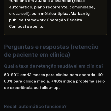
funciona em 2026: 4 alavancas (recall
automático, plano recorrente, comunidade,
cross-sell), com métrica típica. Markanty
publica framework Operação Receita
Composta aberto.
Perguntas e respostas (
retenção
de paciente em clínica
)
Qual a taxa de retenção saudável em clínica?
60-80% em 12 meses para clínica bem operada. 40-
60% para clínica média. <40% indica problema sério
de experiência ou follow-up.
Recall automático funciona?