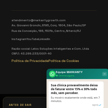
atendimento@markantygrowth.com
Av. Giovanni Gronchi, 6195, Conj. 1604, São Paulo/SP
Rua da Conceição, 188, 1501b, Centro, Niterói/RJ
Instagram
YouTube
LinkedIn
Razão social: Lelos Soluções Inteligentes e Com. Ltda
CNPJ: 43.299.233/0001-40
Política de Privacidade
Política de Cookies
Equipe MARKANTY
‒
● Online agora
Sua clínica provavelmente deixa
de faturar entre 15% e 30% todo
mês, sem perceber.
Eu mostro exatamente onde está, em 7
minutos.
×
ANTES DE SAIR
agora