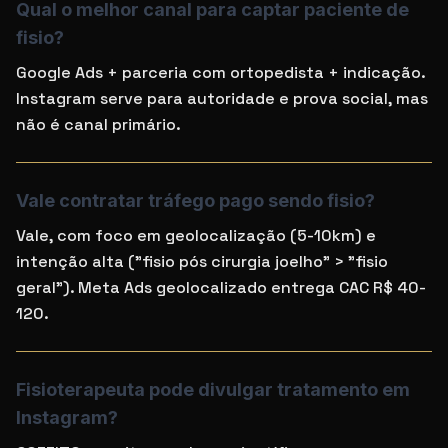
Qual o melhor canal para captar paciente de
fisio?
Google Ads + parceria com ortopedista + indicação.
Instagram serve para autoridade e prova social, mas
não é canal primário.
Vale contratar tráfego pago sendo fisio?
Vale, com foco em geolocalização (5-10km) e
intenção alta ("fisio pós cirurgia joelho" > "fisio
geral"). Meta Ads geolocalizado entrega CAC R$ 40-
120.
Fisioterapeuta pode divulgar tratamento em
Instagram?