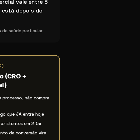
rcial vale entre 5
o está depois do
 de saúde particular
O)
o (CRO +
l)
a processo, não compra
ego que JÁ entra hoje
existentes em 2-5x
nto de conversão vira