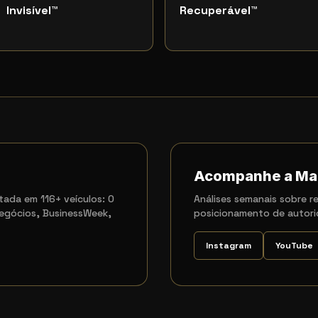
Invisível
™
Recuperável
™
Acompanhe a Ma
ada em 116+ veículos: O
Análises semanais sobre re
egócios, BusinessWeek,
posicionamento de autori
Instagram
YouTube