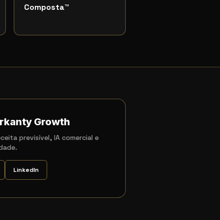
Composta
™
rkanty Growth
ceita previsível, IA comercial e
dade.
LinkedIn