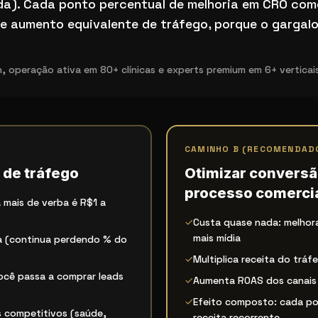
da). Cada ponto percentual de melhoria em CRO come
ue aumento equivalente de tráfego, porque o gargal
 operação ativa em 80+ clínicas e experts premium em 6+ verticais
CAMINHO B (RECOMENDAD
 de tráfego
Otimizar conversã
processo comercia
 mais de verba é R$1 a
✓
Custa quase nada: melhor
mais mídia
a (continua perdendo % do
✓
Multiplica receita do tráf
ocê passa a comprar leads
✓
Aumenta ROAS dos canais 
✓
Efeito composto: cada po
 competitivos (saúde,
receita recorrente