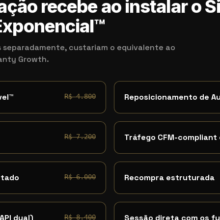
ação recebe ao instalar o 
xponencial™
 separadamente, custariam o equivalente ao
kanty Growth.
vel™
Reposicionamento de A
R$ 4.800
Tráfego CFM-compliant
R$ 7.200
ntado
Recompra estruturada
R$ 6.000
API dual)
Sessão direta com os f
R$ 8.400