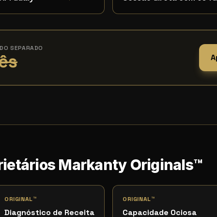
ADO SEPARADO
ês
A
ietários Markanty Originals™
ORIGINAL™
ORIGINAL™
Diagnóstico de Receita
Capacidade Ociosa