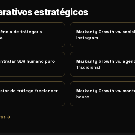
m pesquisa por:
rativos estratégicos
investir mais em trafego vs otimizar con
nados
ência de tráfego: a
Markanty Growth vs. socia
ma
Instagram
ontratar SDR humano puro
Markanty Growth vs. agênc
tradicional
stor de tráfego freelancer
Markanty Growth vs. monta
house
vos →