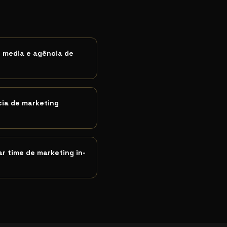
versao, investir mais em trafego vs otimizar conversao q
l media e agência de
ia de marketing
r time de marketing in-