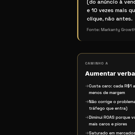
(do anúncio à ven
e 10 vezes mais q
clique, não antes.
Fonte:
Markanty Growth,
CAMINHO A
Aumentar verba
→
Custa caro: cada R$1 a
menos de margem
→
Não corrige o problem
tráfego que entra)
→
Diminui ROAS porque v
mais caros e piores
→
Saturado em mercados