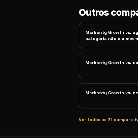
Esta análise atende que
Outros compa
Termos de busca relacio
Markanty Growth vs. ag
categoria não é a mes
Markanty Growth vs. c
Markanty Growth vs. ge
Ver todos os
21
comparati