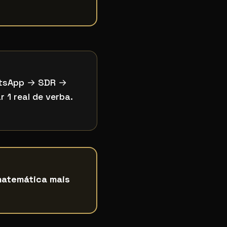
hatsApp → SDR →
1 real de verba.
matemática mais