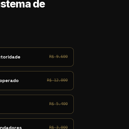
Sistema de
utoridade
R$ 9.600
 operado
R$ 12.000
R$ 5.400
undadores
R$ 3.000