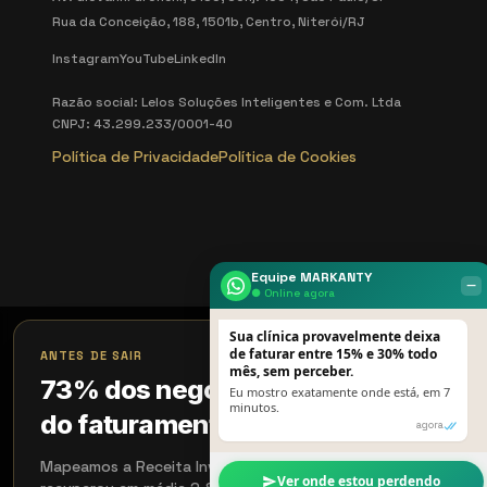
Rua da Conceição, 188, 1501b, Centro, Niterói/RJ
Instagram
YouTube
LinkedIn
Razão social: Lelos Soluções Inteligentes e Com. Ltda
CNPJ: 43.299.233/0001-40
Política de Privacidade
Política de Cookies
Equipe MARKANTY
‒
● Online agora
Sua clínica provavelmente deixa
×
de faturar entre 15% e 30% todo
ANTES DE SAIR
mês, sem perceber.
73% dos negócios perdem 18%
Eu mostro exatamente onde está, em 7
minutos.
do faturamento sem perceber
agora
Mapeamos a Receita Invisível em 15 min. Quem aplicou
Ver onde estou perdendo