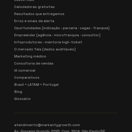
Calculadoras gratuitas
Resultados que entregamos
Erros e sinais de alerta
Oportunidades (indicação · parceria · vagas · franquia)
Empreender (agência · microfranquia · consultor)
Infoprodutores · mentoria high-ticket
O mercado fala (dados auditáveis)
Marketing médico
Consultoria de vendas
IA comercial
Comparativos
Brasil + LATAM + Portugal
Blog
Glossário
atendimento@markantygrowth.com
Av. Giovanni Gronchi, 6195, Conj. 1604, São Paulo/SP