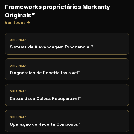
Frameworks proprietários Markanty
Originals™
Ver todos →
ORIGINAL™
Sistema de Alavancagem Exponencial
™
ORIGINAL™
Diagnóstico de Receita Invisível
™
ORIGINAL™
Capacidade Ociosa Recuperável
™
ORIGINAL™
Operação de Receita Composta
™