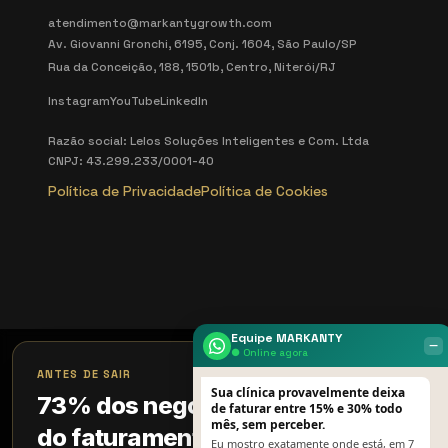
atendimento@markantygrowth.com
Av. Giovanni Gronchi, 6195, Conj. 1604, São Paulo/SP
Rua da Conceição, 188, 1501b, Centro, Niterói/RJ
Instagram
YouTube
LinkedIn
Razão social: Lelos Soluções Inteligentes e Com. Ltda
CNPJ: 43.299.233/0001-40
Política de Privacidade
Política de Cookies
Equipe MARKANTY
‒
● Online agora
×
ANTES DE SAIR
Sua clínica provavelmente deixa
73% dos negócios perdem 18%
de faturar entre 15% e 30% todo
mês, sem perceber.
do faturamento sem perceber
Eu mostro exatamente onde está, em 7