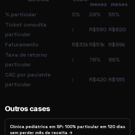
meses
meses
% particular
0%
28%
55%
Ticket consulta
:
R$580
R$820
particular
Faturamento
R$32k
R$51k
R$89k
Taxa de retorno
:
78%
86%
particular
CAC por paciente
:
R$420
R$185
particular
Este case atende quem pesquisa por:
case psiquiatra particula
Outros cases
Termos de busca relacionados
Clínica pediátrica em SP: 100% particular em 120 dias
sem perder mês de receita
→