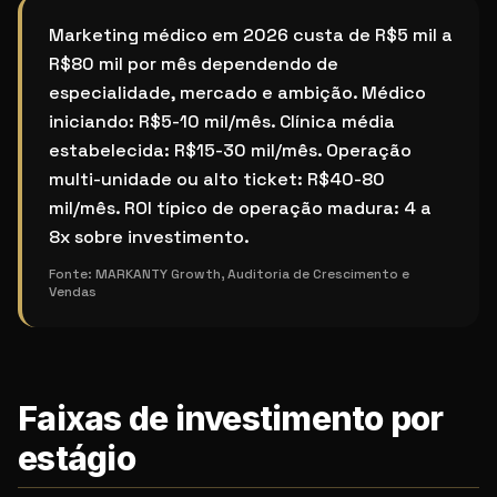
Quanto custa marketing médico em 2026: faixas reais
Marketing médico em 2026 custa de R$5 mil a
R$80 mil por mês dependendo de
especialidade, mercado e ambição. Médico
iniciando: R$5-10 mil/mês. Clínica média
estabelecida: R$15-30 mil/mês. Operação
multi-unidade ou alto ticket: R$40-80
mil/mês. ROI típico de operação madura: 4 a
8x sobre investimento.
Fonte:
MARKANTY Growth, Auditoria de Crescimento e
Vendas
Faixas de investimento por
estágio