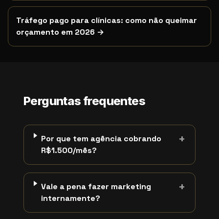
Tráfego pago para clínicas: como não queimar
orçamento em 2026
→
Termos de busca relacionados
Este artigo atende quem pesquisa por:
quanto custa m
Perguntas frequentes
+
Por que tem agência cobrando
R$1.500/mês?
+
Vale a pena fazer marketing
internamente?