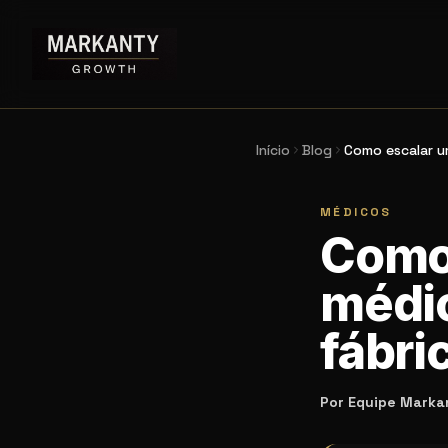
Início
Blog
Como escalar um
MÉDICOS
Como 
médic
fábri
Por
Equipe Marka