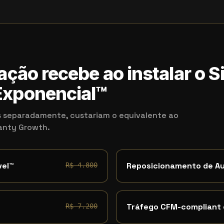
ação recebe ao instalar o 
xponencial™
 separadamente, custariam o equivalente ao
kanty Growth.
vel™
Reposicionamento de A
R$ 4.800
Tráfego CFM-compliant
R$ 7.200