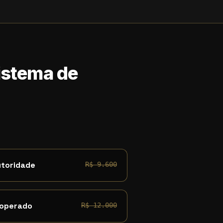
Sistema de
utoridade
R$ 9.600
 operado
R$ 12.000