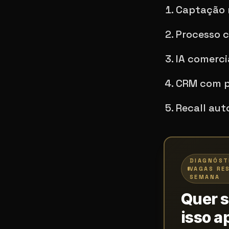
Captação m
Processo c
IA comerci
CRM com pi
Recall aut
DIAGNÓST
VAGAS RE
SEMANA
Quer 
isso a