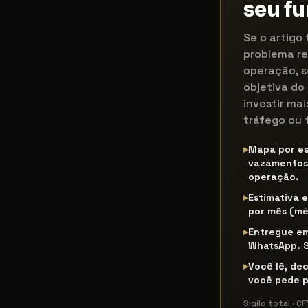
seu fu
Se o artigo
problema re
operação, s
objetiva do
investir ma
tráfego ou 
▸
Mapa por es
vazamentos 
operação.
▸
Estimativa 
por mês (mé
▸
Entregue em
WhatsApp. S
▸
Você lê, dec
você pede p
Sigilo total · 