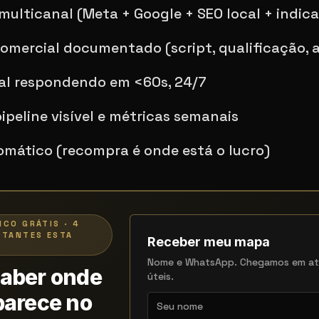
ulticanal (Meta + Google + SEO local + indica
omercial documentado (script, qualificação,
al respondendo em <60s, 24/7
peline visível e métricas semanais
omático (recompra é onde está o lucro)
ICO GRÁTIS · 4
STANTES ESTA
Receber meu mapa
Nome e WhatsApp. Chegamos em at
saber onde
úteis.
parece no