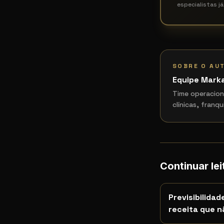
especialistas j
SOBRE O AU
Equipe Mark
Time operacion
clínicas, franq
Continuar lei
Previsibilida
receita que 