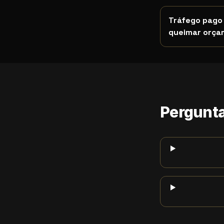
Tráfego pago 
queimar orça
Termos de busca
Este artigo ate
Pergunta