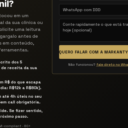
nil?
 tocou em um
al da sua clínica ou
olicite uma leitura
 gargalo antes de
is em conteúdo,
ferramentas.
QUERO FALAR COM A MARKANT
crito dos 5
Não funcionou?
fale direto no Wh
de receita da sua
em R$ do que escapa
dia: R$12k a R$80k).
 até 4h úteis no seu
em call obrigatória.
ide. Se fizer sentido,
róximo passo.
CFM-compliant · 80+