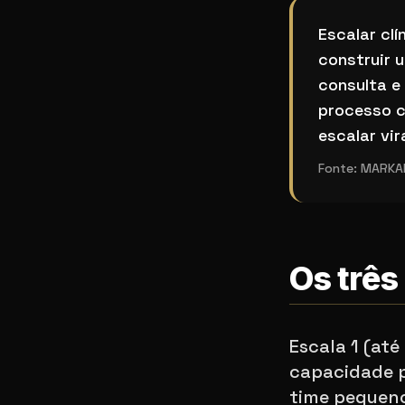
Como escalar
Escalar clí
construir 
consulta e
processo c
escalar vi
Fonte:
MARKAN
Os três
Escala 1 (at
capacidade p
time pequeno,