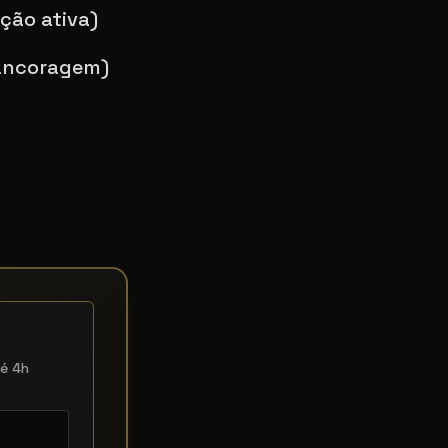
ção ativa)
 ancoragem)
é 4h