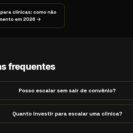
para clínicas: como não
mento em 2026
→
 relacionados
nde quem pesquisa por:
como escalar uma clínica médica e
s frequentes
Posso escalar sem sair de convênio?
Quanto investir para escalar uma clínica?