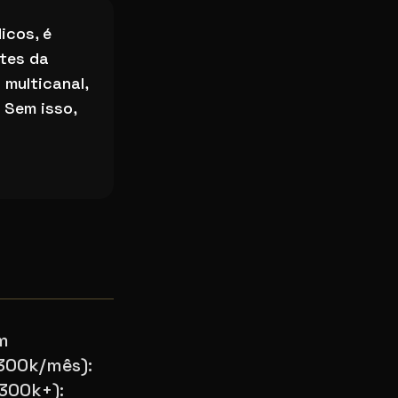
icos, é
ntes da
multicanal,
 Sem isso,
em
$300k/mês):
$300k+):