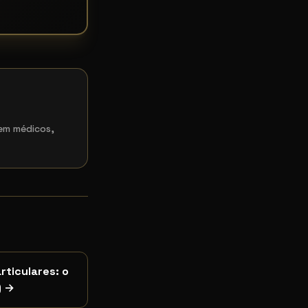
 em médicos,
rticulares: o
)
→