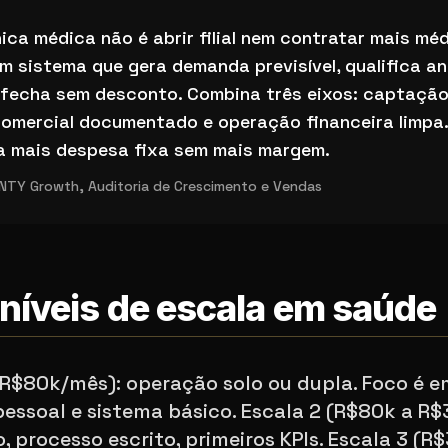
 uma clínica médica em 2026 (sem virar fábrica)
nica médica não é abrir filial nem contratar mais méd
um sistema que gera demanda previsível, qualifica a
 fecha sem desconto. Combina três eixos: captação 
omercial documentado e operação financeira limpa.
ra mais despesa fixa sem mais margem.
TY Growth, Auditoria de Crescimento e Vendas
 níveis de escala em saúde
é R$80k/mês): operação solo ou dupla. Foco é 
essoal e sistema básico. Escala 2 (R$80k a R
 processo escrito, primeiros KPIs. Escala 3 (R