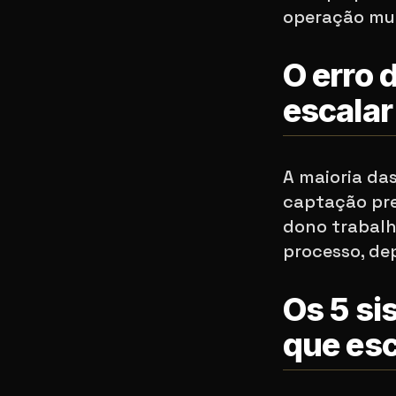
operação mult
O erro 
escalar
A maioria da
captação prev
dono trabalh
processo, de
Os 5 si
que esc