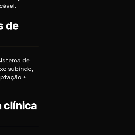
cável.
s de
sistema de
ixo subindo,
aptação +
 clínica